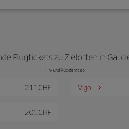
nde Flugtickets zu Zielorten in Galici
Hin- und Rückfahrt ab
211
CHF
Vigo
201
CHF