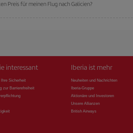
erkauft sind. Deshalb ist es von
grundlegender Bedeutung,
frühzeitig zu 
ten Preis für meinen Flug nach Galicien?
n den besten Preis je nach ihren Reisewünschen zu garantieren. Der Basic-Tar
ie interessant
Iberia ist mehr
 Ihre Sicherheit
Neuheiten und Nachrichten
g zur Barrierefreiheit
Iberia-Gruppe
erpflichtung
Aktionäre und Investoren
Unsere Allianzen
igkeit
British Airways