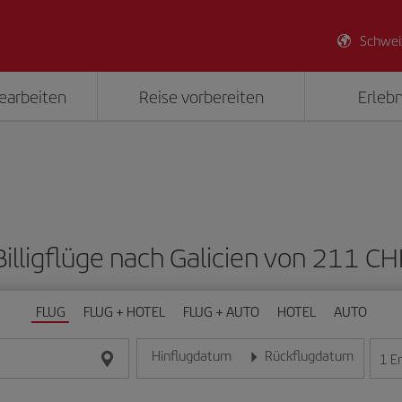
Schwei
earbeiten
Reise vorbereiten
Erlebn
Billigflüge nach Galicien von 211 CH
FLUG
FLUG + HOTEL
FLUG + AUTO
HOTEL
AUTO
Hinflugdatum
Rückflugdatum
1
E
Geben Sie das Datum im Format Tag/Monat/Jahr e
Geben Sie das Datum im For