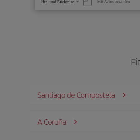
Wählen
Mit Avios bezahlen
Hin- und Rückreise
Sie
eine
Option
Fi
Santiago de Compostela
A Coruña