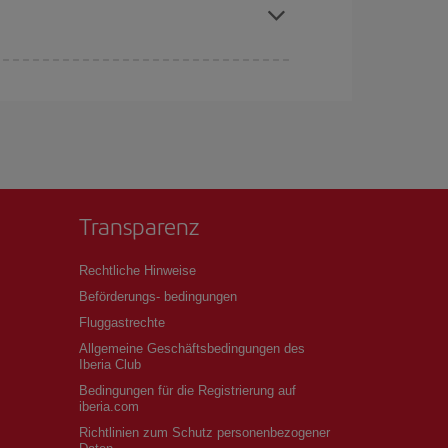
buchen, um
günstige Flüge
zu bekomme.
if bietet Ihnen den günstigsten Flug.
Transparenz
Rechtliche Hinweise
Beförderungs- bedingungen
Fluggastrechte
Allgemeine Geschäftsbedingungen des
Iberia Club
Bedingungen für die Registrierung auf
iberia.com
Richtlinien zum Schutz personenbezogener