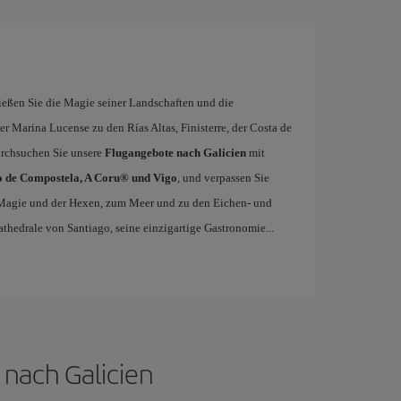
eßen Sie die Magie seiner Landschaften und die
der Marina Lucense zu den Rías Altas, Finisterre, der Costa de
urchsuchen Sie unsere
Flugangebote nach Galicien
mit
o de Compostela, A Coru® und Vigo
, und verpassen Sie
r Magie und der Hexen, zum Meer und zu den Eichen- und
athedrale von Santiago, seine einzigartige Gastronomie...
 nach Galicien