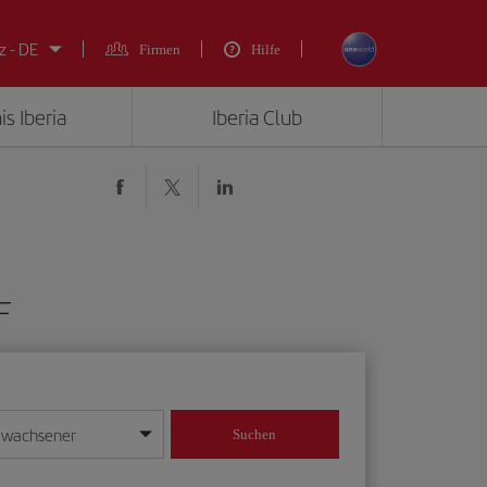
z - DE
Firmen
Hilfe
is Iberia
Iberia Club
F
rwachsener
Suchen
in
mat Tag/Monat/Jahr ein