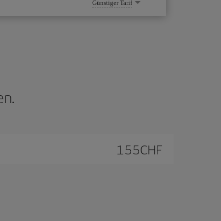
Günstiger Tarif
en.
155
CHF