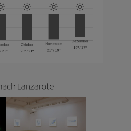
Dezember
November
ember
Oktober
19º
/
17º
21º
/
19º
/
21º
23º
/
21º
 nach Lanzarote