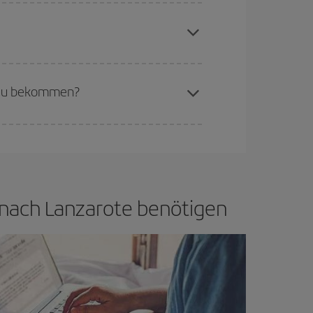
aren Plätze auf dem Flug und danach, ob die
buchen, um
günstige Flüge
zu bekommen.
if bietet Ihnen den günstigsten Flug.
e zu bekommen?
d flexibel sein.
Normalerweise sind die Tickets
in wenig offen lassen, können Sie unter
den
g nach Lanzarote benötigen