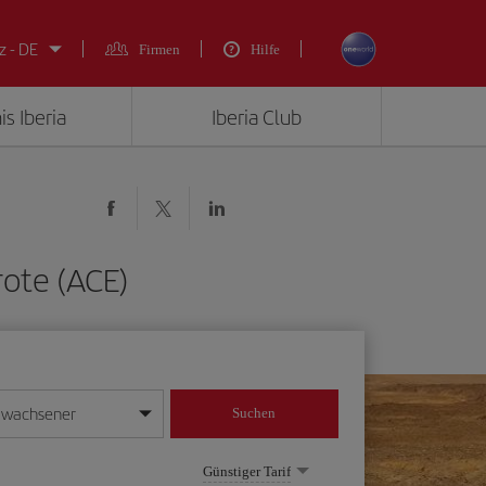
z - DE
Firmen
Hilfe
is Iberia
Iberia Club
rote (ACE)
rwachsener
Suchen
in
mat Tag/Monat/Jahr ein
Günstiger Tarif