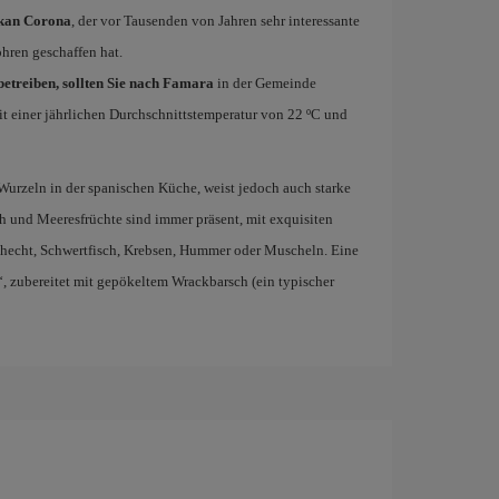
kan Corona
, der vor Tausenden von Jahren sehr interessante
hren geschaffen hat.
etreiben, sollten Sie nach Famara
in der Gemeinde
mit einer jährlichen Durchschnittstemperatur von 22 ºC und
Wurzeln in der spanischen Küche, weist jedoch auch starke
ch und Meeresfrüchte sind immer präsent, mit exquisiten
eehecht, Schwertfisch, Krebsen, Hummer oder Muscheln. Eine
o“, zubereitet mit gepökeltem Wrackbarsch (ein typischer