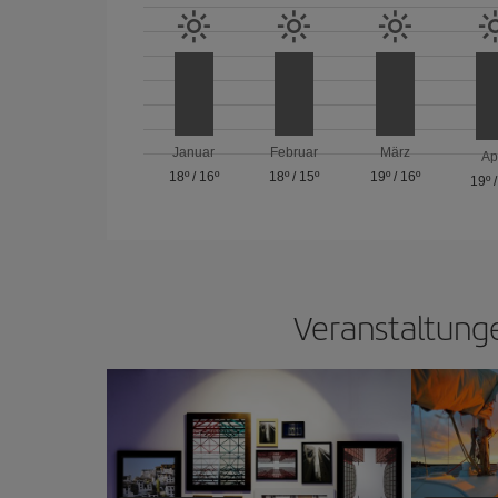
Januar
Februar
März
Ap
18º
/
16º
18º
/
15º
19º
/
16º
19º
Veranstaltunge