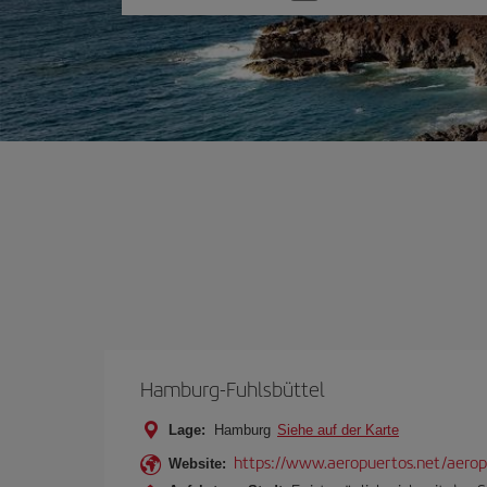
Sie
eine
Option
Hamburg-Fuhlsbüttel
Lage:
Hamburg
Siehe auf der Karte
https://www.aeropuertos.net/aerop
Website: