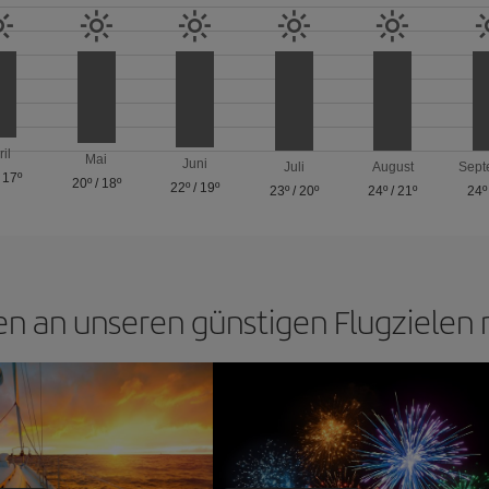
ril
Mai
Juni
Juli
August
Sept
/
17º
20º
/
18º
22º
/
19º
23º
/
20º
24º
/
21º
24º
n an unseren günstigen Flugzielen