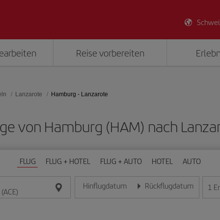
Schwei
earbeiten
Reise vorbereiten
Erlebn
eln
Lanzarote
Hamburg - Lanzarote
lüge von Hamburg (HAM) nach Lanza
FLUG
FLUG + HOTEL
FLUG + AUTO
HOTEL
AUTO
Hinflugdatum
Rückflugdatum
1
E
Geben Sie das Datum im Format Tag/Monat/Jahr e
Geben Sie das Datum im For