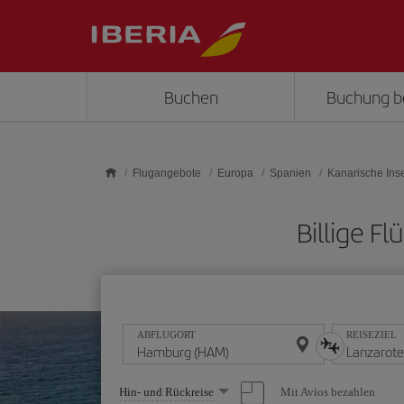
Skip to main content
Buchen
Buchung b
Flugangebote
Europa
Spanien
Kanarische Ins
Billige F
ABFLUGORT
REISEZIEL
Wählen
Mit Avios bezahlen
Hin- und Rückreise