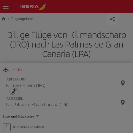
Skip to main content
Flugangebote
Billige Flüge von Kilimandscharo
(JRO) nach Las Palmas de Gran
Canaria (LPA)
FLUG
ABFLUGORT
REISEZIEL
Wählen
Hin- und Rückreise
Sie
eine
Mit Avios bezahlen
Option