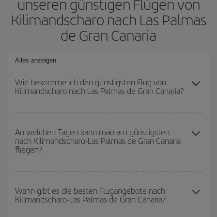
unseren günstigen Flügen von
Kilimandscharo nach Las Palmas
de Gran Canaria
Alles anzeigen
Wie bekomme ich den günstigsten Flug von
Kilimandscharo nach Las Palmas de Gran Canaria?
Sie können bei Ihrem Flugticket von Kilimandscharo nach Las
Palmas de Gran Canaria-dest sparen und den günstigsten Flug
An welchen Tagen kann man am günstigsten
nach Kilimandscharo-Las Palmas de Gran Canaria
bekommen, wenn Sie die Hauptsaison meiden, frühzeitig buchen
fliegen?
und bei den Rückreisedaten und -zeiten flexibel sein können.
Um herauszufinden, an welchen Tagen Sie am günstigsten fliegen
können, starten Sie einfach eine Suche auf unserer
Wann gibt es die besten Flugangebote nach
Kilimandscharo-Las Palmas de Gran Canaria?
Suchmaschine für günstige Flüge
. Sagen Sie uns, wo Sie
abfliegen, wohin Sie fliegen wollen und wann Sie reisen möchten.