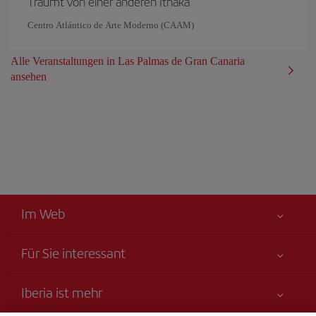
Träumt von einer anderen Ithaka
Centro Atlántico de Arte Moderno (CAAM)
Alle Veranstaltungen in Las Palmas de Gran Canaria
ansehen
Im Web
Für Sie interessant
Alles für Ihre Sicherheit
Iberia ist mehr
Erklärung zur Barrierefreiheit