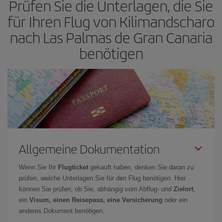
Prüfen Sie die Unterlagen, die Sie
nach Flügen die Reisedaten und -zeiten ein wenig offen lassen,
für Ihren Flug von Kilimandscharo
können Sie unter
den günstigsten Preisen wählen.
nach Las Palmas de Gran Canaria
benötigen
Allgemeine Dokumentation
Wenn Sie Ihr
Flugticket
gekauft haben, denken Sie daran zu
prüfen, welche Unterlagen Sie für den Flug benötigen. Hier
können Sie prüfen, ob Sie, abhängig vom Abflug- und
Zielort
,
ein
Visum, einen Reisepass, eine Versicherung
oder ein
anderes Dokument benötigen.