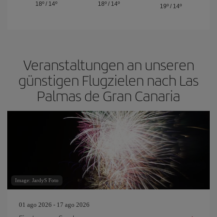
18º
/
14º
18º
/
14º
19º
/
14º
Veranstaltungen an unseren
günstigen Flugzielen nach Las
Palmas de Gran Canaria
Image: JardyS Foto
01 ago 2026 - 17 ago 2026