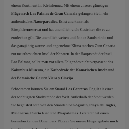
einem Kontinent im Kleinformat. Mit einem unserer
günstigen
Flüge nach Las Palmas de Gran Canaria
gelangen Sie in ein
authentisches
Naturparadies
. Es ist anerkannt als
Biosphärenreservat und hat unendlich viele Gesichter, die es zu
entdecken gilt. Die unendlich weiten und feinen Sandstrände und
das ganzjährig warme und angenehme Klima machen Gran Canaria
zur meistbesuchten Insel der Kanaren. In der Hauptstadt der Insel,
Las Palmas
, sollte man vor allem Folgendes nicht verpassen: das
Kolumbus-Museum
, die
Kathedrale der Kanarischen Inseln
und
der
Botanische Garten Viera y Clavijo
.
Schwimmen können Sie am Strand
Las Canteras
. Er gilt als einer
der wichtigsten Stadtstrände der Welt. Außerhalb der Stadt werden
Sie begeistert sein von den Stränden
San Agustín
,
Playa del Inglés
,
Meloneras
,
Puerto Rico
und
Maspalomas
. Letzterer hat einen
beeindruckenden Dünenpark. Nutzen Sie unsere
Flugangebote nach