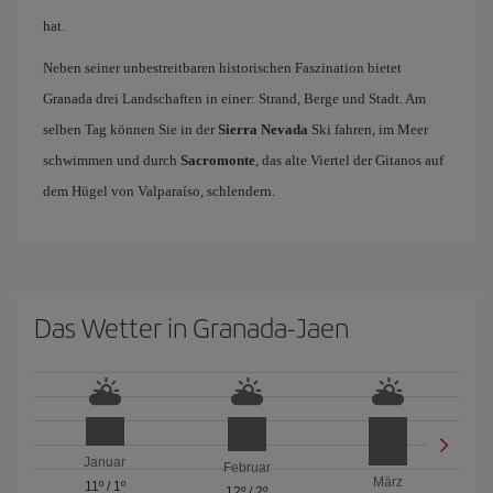
hat.
Neben seiner unbestreitbaren historischen Faszination bietet
Granada drei Landschaften in einer: Strand, Berge und Stadt. Am
selben Tag können Sie in der
Sierra Nevada
Ski fahren, im Meer
schwimmen und durch
Sacromonte
, das alte Viertel der Gitanos auf
dem Hügel von Valparaíso, schlendern.
Das Wetter in Granada-Jaen
Januar
Februar
März
11º
/
1º
12º
/
2º