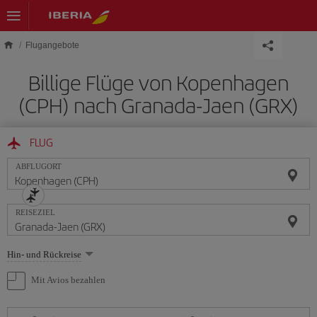
Skip to main content
Flugangebote
Billige Flüge von Kopenhagen
(CPH) nach Granada-Jaen (GRX)
FLUG
ABFLUGORT
REISEZIEL
Wählen
Hin- und Rückreise
Sie
eine
Mit Avios bezahlen
Option