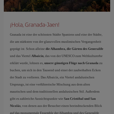
¡Hola, Granada-Jaen!
Granada ist eine der schönsten Städte Spaniens und eine der Städte,
die am stärksten von der glanzvollen muslimischen Vergangenheit
geprägt ist. Schon alleine
die Alhambra, die Gärten des Generalife
und das Viertel
Albaicín
, das von der UNESCO zum Weltkulturerbe
erklärt wurde, lohnen es,
unsere günstigen Flüge nach Granada
zu
buchen, um sich in den Tausend und einer der zauberhaften Ecken
der Stadt zu verlieren. Das Albaicín, ein Viertel andalusischen
Ursprungs, ist eine verführerische Mischung aus dem alten
maurischen und dem traditionellen andalusischen Stil. Außerdem
gibt es zahlreiche Aussichtspunkte wie
San Cristóbal und San
Nicolás
, von denen aus der Besucher einen beeindruckenden Blick
auf das monumentale Ensemble der Alhambra und des Generalife