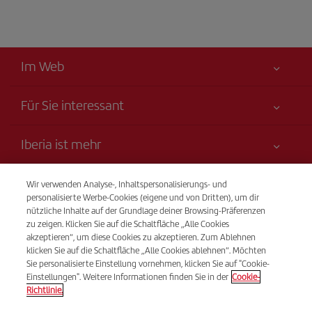
Im Web
Für Sie interessant
Alles für Ihre Sicherheit
Iberia ist mehr
Erklärung zur Barrierefreiheit
Neuheiten und Nachrichten
Serviceverpflichtung
Transparenz
Wir verwenden Analyse-, Inhaltspersonalisierungs- und
Iberia-Gruppe
Sitemap
personalisierte Werbe-Cookies (eigene und von Dritten), um dir
Rechtliche Hinweise
nützliche Inhalte auf der Grundlage deiner Browsing-Präferenzen
Aktionäre und Investoren
Nachhaltigkeit
Telefonverkauf
zu zeigen. Klicken Sie auf die Schaltfläche „Alle Cookies
Beförderungs- bedingungen
(+41) 848 000 015
Unsere Allianzen
akzeptieren“, um diese Cookies zu akzeptieren. Zum Ablehnen
klicken Sie auf die Schaltfläche „Alle Cookies ablehnen“. Möchten
Fluggastrechte
British Airways
Von Montag bis Sonntag 09:00 - 20:00 Uhr (Deutsch und
Sie personalisierte Einstellung vornehmen, klicken Sie auf "Cookie-
Allgemeine Geschäftsbedingungen des Iberia Club
Französisch). Von Montag bis Sonntag 00:00 - 24:00 Uhr
Einstellungen". Weitere Informationen finden Sie in der
Cookie-
Richtlinie.
(Spanisch und Englisch).
Bedingungen für die Registrierung auf iberia.com