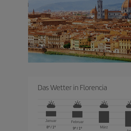
Das Wetter in Florencia
Januar
Februar
8º
/
1º
März
9º
/
1º
Ap