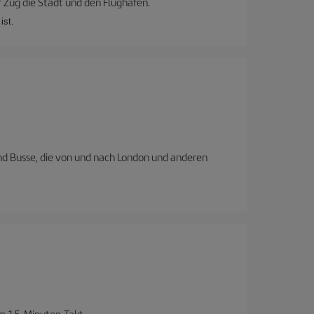
 Zug die Stadt und den Flughafen.
ist.
nd Busse, die von und nach London und anderen
im 15-Minuten-Takt.