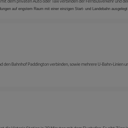
it dem privaten Auto oder Taxi verbinden der Fernbusverkehr und der
ndungen auf engstem Raum mit einer einzigen Start- und Landebahn ausgelegt 
und den Bahnhof Paddington verbinden, sowie mehrere U-Bahn-Linien u
et die Victoria Station in 30 Minuten mit dem Flughafen. Es gibt Züge 