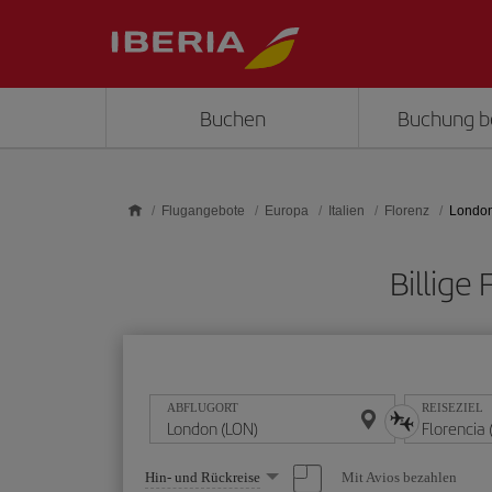
Skip to main content
Buchen
Buchung b
Flugangebote
Europa
Italien
Florenz
London
Billige
ABFLUGORT
REISEZIEL
Wählen
Mit Avios bezahlen
Hin- und Rückreise