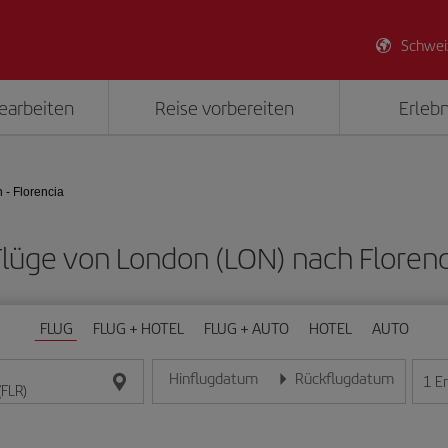
Schwei
earbeiten
Reise vorbereiten
Erlebn
 - Florencia
 Flüge von London (LON) nach Florenc
FLUG
FLUG + HOTEL
FLUG + AUTO
HOTEL
AUTO
Hinflugdatum
Rückflugdatum
1
E
Geben Sie das Datum im Format Tag/Monat/Jahr e
Geben Sie das Datum im For