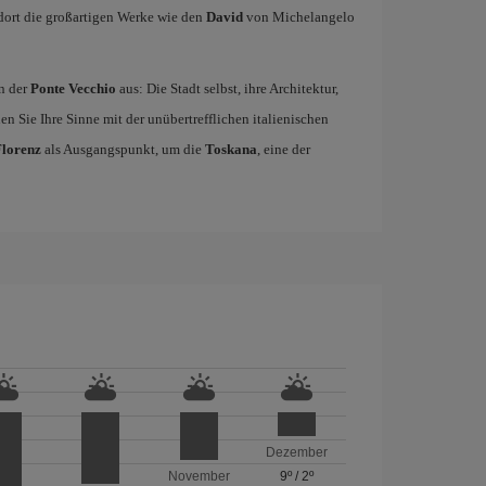
ort die großartigen Werke wie den
David
von Michelangelo
n der
Ponte Vecchio
aus: Die Stadt selbst, ihre Architektur,
n Sie Ihre Sinne mit der unübertrefflichen italienischen
Florenz
als Ausgangspunkt, um die
Toskana
, eine der
Dezember
November
9º
/
2º