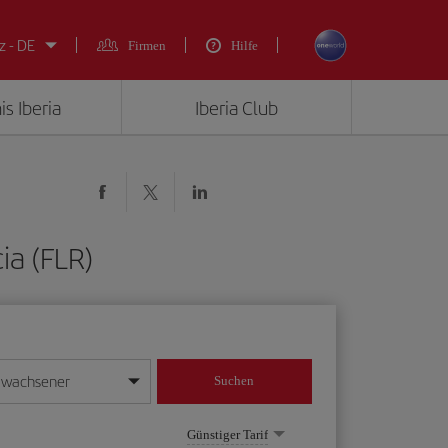
z - DE
Firmen
Hilfe
is Iberia
Iberia Club
ia (FLR)
rwachsener
Suchen
in
mat Tag/Monat/Jahr ein
Günstiger Tarif