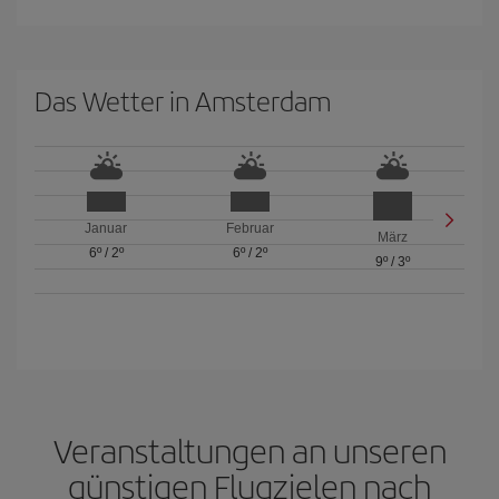
Das Wetter in Amsterdam
Januar
Februar
März
6º
/
2º
6º
/
2º
9º
/
3º
Veranstaltungen an unseren
günstigen Flugzielen nach