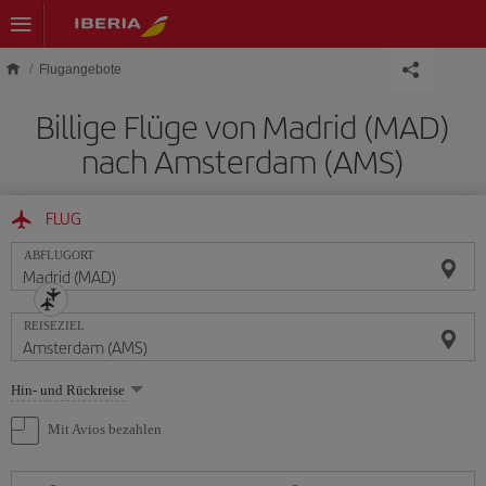
Skip to main content
Flugangebote
Billige Flüge von Madrid (MAD)
nach Amsterdam (AMS)
FLUG
ABFLUGORT
REISEZIEL
Wählen
Hin- und Rückreise
Sie
eine
Mit Avios bezahlen
Option