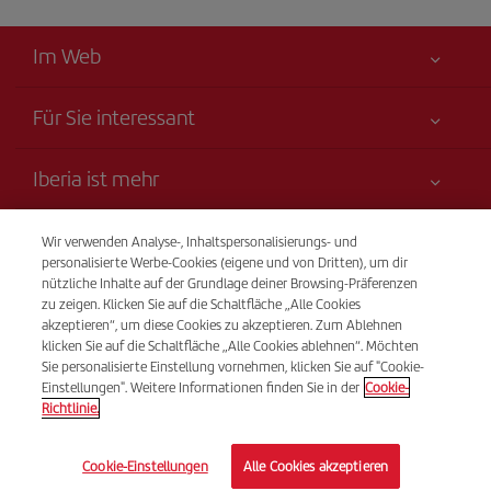
Im Web
Für Sie interessant
Alles für Ihre Sicherheit
Iberia ist mehr
Erklärung zur Barrierefreiheit
Neuheiten und Nachrichten
Serviceverpflichtung
Transparenz
Wir verwenden Analyse-, Inhaltspersonalisierungs- und
Iberia-Gruppe
Sitemap
personalisierte Werbe-Cookies (eigene und von Dritten), um dir
Rechtliche Hinweise
nützliche Inhalte auf der Grundlage deiner Browsing-Präferenzen
Aktionäre und Investoren
Nachhaltigkeit
Telefonverkauf
zu zeigen. Klicken Sie auf die Schaltfläche „Alle Cookies
Beförderungs- bedingungen
(+41) 848 000 015
Unsere Allianzen
akzeptieren“, um diese Cookies zu akzeptieren. Zum Ablehnen
klicken Sie auf die Schaltfläche „Alle Cookies ablehnen“. Möchten
Fluggastrechte
British Airways
Von Montag bis Sonntag 09:00 - 20:00 Uhr (Deutsch und
Sie personalisierte Einstellung vornehmen, klicken Sie auf "Cookie-
Allgemeine Geschäftsbedingungen des Iberia Club
Französisch). Von Montag bis Sonntag 00:00 - 24:00 Uhr
Einstellungen". Weitere Informationen finden Sie in der
Cookie-
Richtlinie.
(Spanisch und Englisch).
Bedingungen für die Registrierung auf iberia.com
Richtlinien zum Schutz personenbezogener Daten
© Iberia 2026
Cookie-Einstellungen
Alle Cookies akzeptieren
Cookie-Richtlinie und -Verwaltung