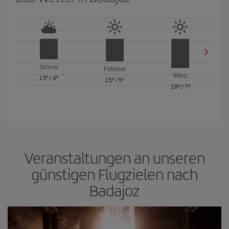
Januar
Februar
März
13º
/
4º
15º
/
5º
18º
/
7º
Veranstaltungen an unseren
günstigen Flugzielen nach
Badajoz