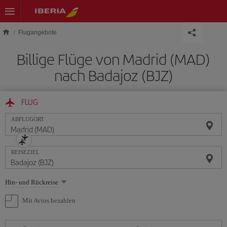
Skip to main content
Flugangebote
Billige Flüge von Madrid (MAD)
nach Badajoz (BJZ)
FLUG
ABFLUGORT
REISEZIEL
Wählen
Hin- und Rückreise
Sie
eine
Mit Avios bezahlen
Option