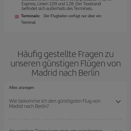
Express, Linien 109 und 128. Der Taxistand
befindet sich außerhalb des Terminals.
Terminals:
Der Flughafen verfügt nur über ein
Terminal.
Häufig gestellte Fragen zu
unseren günstigen Flügen von
Madrid nach Berlin
Alles anzeigen
Wie bekomme ich den günstigsten Flug von
Madrid nach Berlin?
Sie können bei Ihrem Flugticket von Madrid nach Berlin-dest
sparen und den günstigsten Flug bekommen, wenn Sie die
An welchen Tagen kann man am günstigsten