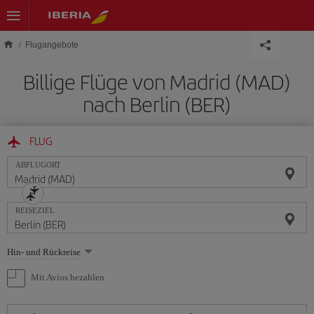
Skip to main content
Flugangebote
Billige Flüge von Madrid (MAD)
nach Berlin (BER)
FLUG
ABFLUGORT
REISEZIEL
Wählen
Hin- und Rückreise
Sie
eine
Mit Avios bezahlen
Option