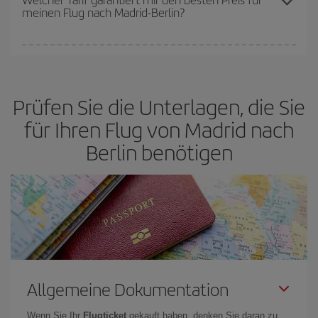
meinen Flug nach Madrid-Berlin?
verfügbaren Plätze auf dem Flug und danach, ob die günstigsten
(Economy-)Tarife verfügbar oder ausverkauft sind. Deshalb ist es
von
grundlegender Bedeutung,
frühzeitig zu buchen, um
Bei Iberia haben wir verschiedene Tarife, um Ihnen den besten
günstige Flüge
zu bekommen.
Preis je nach ihren Reisewünschen zu garantieren. Der Basic-Tarif
bietet Ihnen den günstigsten Flug.
Prüfen Sie die Unterlagen, die Sie
für Ihren Flug von Madrid nach
Berlin benötigen
Allgemeine Dokumentation
Wenn Sie Ihr
Flugticket
gekauft haben, denken Sie daran zu