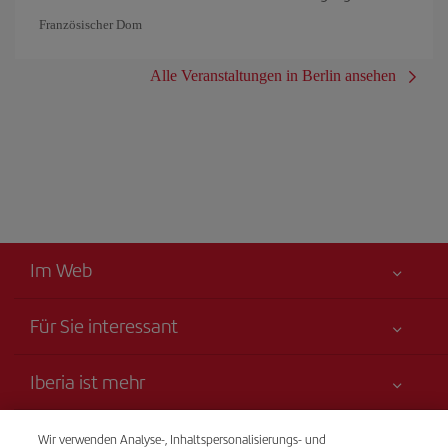
Französischer Dom
Alle Veranstaltungen in Berlin ansehen
Im Web
Für Sie interessant
Alles für Ihre Sicherheit
Iberia ist mehr
Erklärung zur Barrierefreiheit
Neuheiten und Nachrichten
Serviceverpflichtung
Transparenz
Wir verwenden Analyse-, Inhaltspersonalisierungs- und