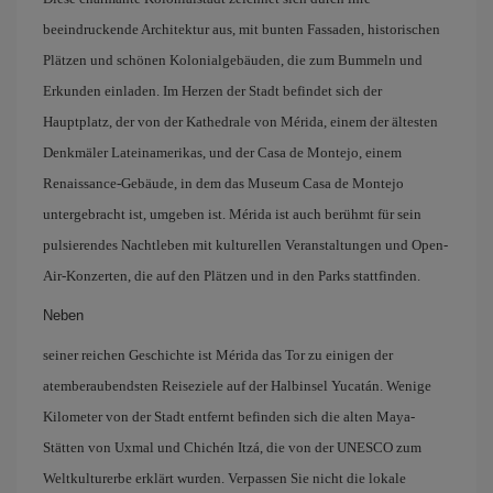
beeindruckende Architektur aus, mit bunten Fassaden, historischen
Plätzen und schönen Kolonialgebäuden, die zum Bummeln und
Erkunden einladen. Im Herzen der Stadt befindet sich der
Hauptplatz, der von der Kathedrale von Mérida, einem der ältesten
Denkmäler Lateinamerikas, und der Casa de Montejo, einem
Renaissance-Gebäude, in dem das Museum Casa de Montejo
untergebracht ist, umgeben ist. Mérida ist auch berühmt für sein
pulsierendes Nachtleben mit kulturellen Veranstaltungen und Open-
Air-Konzerten, die auf den Plätzen und in den Parks stattfinden.
Neben
seiner reichen Geschichte ist Mérida das Tor zu einigen der
atemberaubendsten Reiseziele auf der Halbinsel Yucatán. Wenige
Kilometer von der Stadt entfernt befinden sich die alten Maya-
Stätten von Uxmal und Chichén Itzá, die von der UNESCO zum
Weltkulturerbe erklärt wurden. Verpassen Sie nicht die lokale