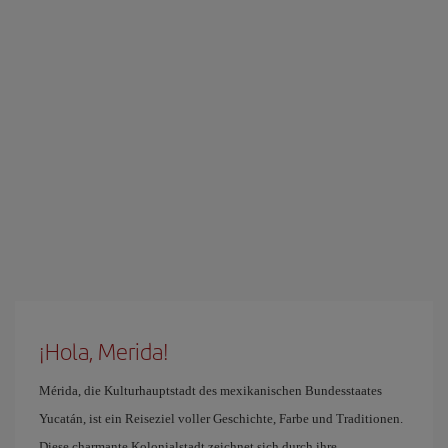
¡Hola, Merida!
Mérida, die Kulturhauptstadt des mexikanischen Bundesstaates
Yucatán, ist ein Reiseziel voller Geschichte, Farbe und Traditionen.
Diese charmante Kolonialstadt zeichnet sich durch ihre