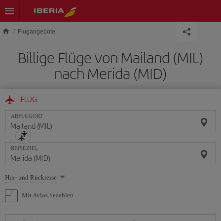
Skip to main content
Flugangebote
Billige Flüge von Mailand (MIL)
nach Merida (MID)
FLUG
ABFLUGORT
REISEZIEL
Wählen
Hin- und Rückreise
Sie
eine
Mit Avios bezahlen
Option