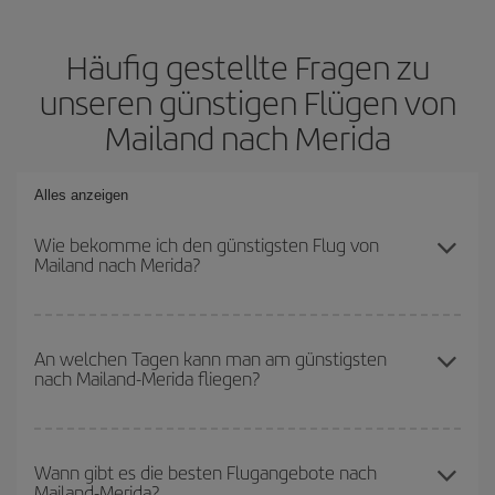
Häufig gestellte Fragen zu
unseren günstigen Flügen von
Mailand nach Merida
Alles anzeigen
Wie bekomme ich den günstigsten Flug von
Mailand nach Merida?
Sie können bei Ihrem Flugticket von Mailand nach Merida-dest
sparen und den günstigsten Flug bekommen, wenn Sie die
An welchen Tagen kann man am günstigsten
nach Mailand-Merida fliegen?
Hauptsaison meiden, frühzeitig buchen und bei den
Rückreisedaten und -zeiten flexibel sein können.
Um herauszufinden, an welchen Tagen Sie am günstigsten fliegen
können, starten Sie einfach eine Suche auf unserer
Wann gibt es die besten Flugangebote nach
Mailand-Merida?
Suchmaschine für günstige Flüge
. Sagen Sie uns, wo Sie