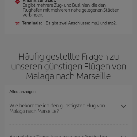
Anfahrt zur Stadt:
Es gibt mehrere Zug- und Buslinien, die den
Flughafen mit mehreren nahe gelegenen Städten
verbinden.
Terminals:
Es gibt zwei Anschlüsse: mp1 und mp2.
Häufig gestellte Fragen zu
unseren günstigen Flügen von
Malaga nach Marseille
Alles anzeigen
Wie bekomme ich den günstigsten Flug von
Malaga nach Marseille?
Sie können bei Ihrem Flugticket von Malaga nach Marseille-dest
sparen und den günstigsten Flug bekommen, wenn Sie die
An welchen Tagen kann man am günstigsten