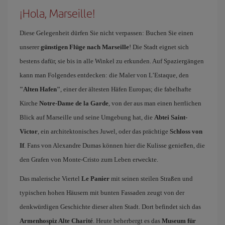
¡Hola, Marseille!
Diese Gelegenheit dürfen Sie nicht verpassen: Buchen Sie einen
unserer
günstigen Flüge nach Marseille
! Die Stadt eignet sich
bestens dafür, sie bis in alle Winkel zu erkunden. Auf Spaziergängen
kann man Folgendes entdecken: die Maler von L’Estaque, den
"Alten Hafen"
, einer der ältesten Häfen Europas; die fabelhafte
Kirche
Notre-Dame de la Garde
, von der aus man einen herrlichen
Blick auf Marseille und seine Umgebung hat, die
Abtei Saint-
Victor
, ein architektonisches Juwel, oder das prächtige
Schloss von
If
. Fans von Alexandre Dumas können hier die Kulisse genießen, die
den Grafen von Monte-Cristo zum Leben erweckte.
Das malerische Viertel
Le Panier
mit seinen steilen Straßen und
typischen hohen Häusern mit bunten Fassaden zeugt von der
denkwürdigen Geschichte dieser alten Stadt. Dort befindet sich das
Armenhospiz Alte Charité
. Heute beherbergt es das
Museum für