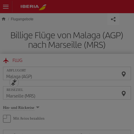
Skip to main content
Flugangebote
Billige Flüge von Malaga (AGP)
nach Marseille (MRS)
FLUG
ABFLUGORT
REISEZIEL
Wählen
Hin- und Rückreise
Sie
eine
Mit Avios bezahlen
Option