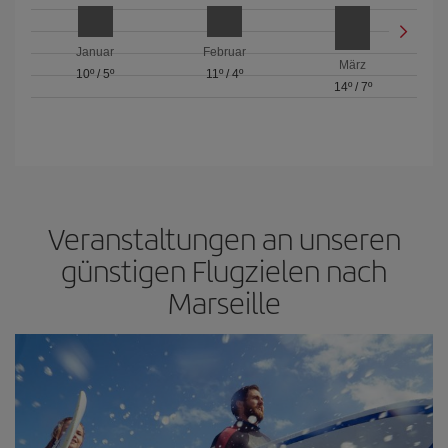
Januar
Februar
März
10º
/
5º
11º
/
4º
14º
/
7º
Veranstaltungen an unseren
günstigen Flugzielen nach
Marseille