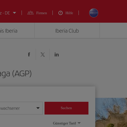
z - DE
Firmen
Hilfe
is Iberia
Iberia Club
aga (AGP)
rwachsener
Suchen
in
mat Tag/Monat/Jahr ein
Günstiger Tarif