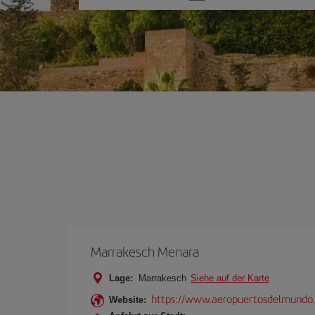
Sie
eine
Option
Marrakesch Menara
Lage:
Marrakesch
Siehe auf der Karte
https://www.aeropuertosdelmundo.
Website: