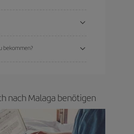
aren Plätze auf dem Flug und danach, ob die
buchen, um
günstige Flüge
zu bekommen.
if bietet Ihnen den günstigsten Flug.
 zu bekommen?
d flexibel sein.
Normalerweise sind die Tickets
in wenig offen lassen, können Sie unter
den
esch nach Malaga benötigen