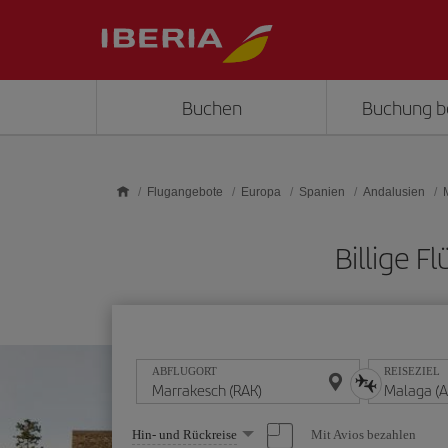
Skip to main content
Buchen
Buchung b
Flugangebote
Europa
Spanien
Andalusien
Billige 
ABFLUGORT
REISEZIEL
Wählen
Mit Avios bezahlen
Hin- und Rückreise