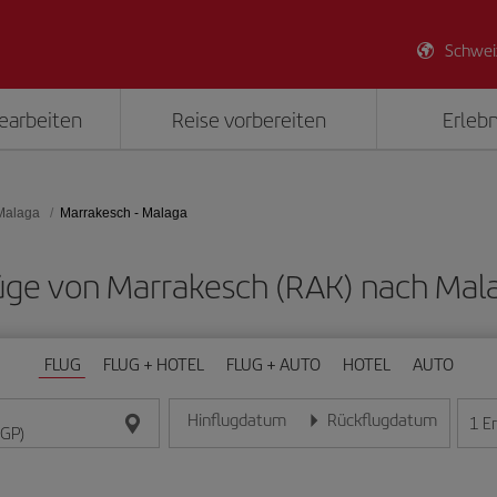
Schwei
earbeiten
Reise vorbereiten
Erlebn
Malaga
Marrakesch - Malaga
Flüge von Marrakesch (RAK) nach Mal
FLUG
FLUG + HOTEL
FLUG + AUTO
HOTEL
AUTO
Hinflugdatum
Rückflugdatum
1
E
Geben Sie das Datum im Format Tag/Monat/Jahr e
Geben Sie das Datum im For