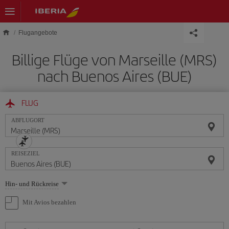
Skip to main content
Flugangebote
Billige Flüge von Marseille (MRS)
nach Buenos Aires (BUE)
FLUG
ABFLUGORT
REISEZIEL
Wählen
Hin- und Rückreise
Sie
eine
Mit Avios bezahlen
Option