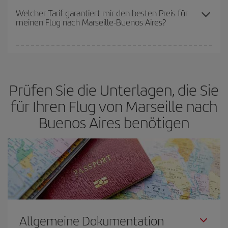
Preise sein. Die Preise richten sich nach der Anzahl der
Welcher Tarif garantiert mir den besten Preis für
meinen Flug nach Marseille-Buenos Aires?
verfügbaren Plätze auf dem Flug und danach, ob die günstigsten
(Economy-)Tarife verfügbar oder ausverkauft sind. Deshalb ist es
von
grundlegender Bedeutung,
frühzeitig zu buchen, um
Bei Iberia haben wir verschiedene Tarife, um Ihnen den besten
günstige Flüge
zu bekommen.
Preis je nach ihren Reisewünschen zu garantieren. Der Basic-Tarif
bietet Ihnen den günstigsten Flug.
Prüfen Sie die Unterlagen, die Sie
für Ihren Flug von Marseille nach
Buenos Aires benötigen
Allgemeine Dokumentation