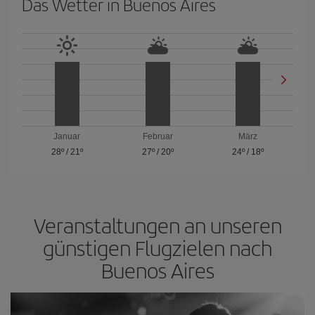
Das Wetter in Buenos Aires
Januar
Februar
März
28º
/
21º
27º
/
20º
24º
/
18º
Veranstaltungen an unseren
günstigen Flugzielen nach
Buenos Aires