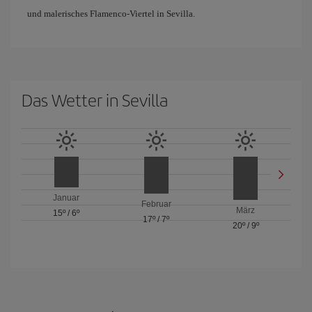
und malerisches Flamenco-Viertel in Sevilla.
Das Wetter in Sevilla
Januar
Februar
März
15º
/
6º
17º
/
7º
20º
/
9º