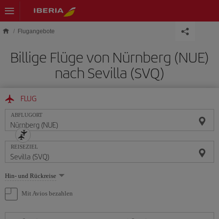
Skip to main content
Flugangebote
Billige Flüge von Nürnberg (NUE)
nach Sevilla (SVQ)
FLUG
ABFLUGORT
REISEZIEL
Wählen
Hin- und Rückreise
Sie
eine
Mit Avios bezahlen
Option