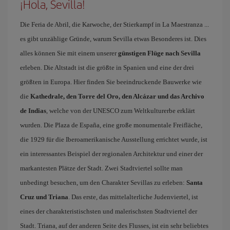
¡Hola, Sevilla!
Die Feria de Abril, die Karwoche, der Stierkampf in La Maestranza ...
es gibt unzählige Gründe, warum Sevilla etwas Besonderes ist. Dies
alles können Sie mit einem unserer
günstigen Flüge nach Sevilla
erleben. Die Altstadt ist die größte in Spanien und eine der drei
größten in Europa. Hier finden Sie beeindruckende Bauwerke wie
die
Kathedrale, den Torre del Oro, den Alcázar und das Archivo
de Indias
, welche von der UNESCO zum Weltkulturerbe erklärt
wurden. Die Plaza de España, eine große monumentale Freifläche,
die 1929 für die Iberoamerikanische Ausstellung errichtet wurde, ist
ein interessantes Beispiel der regionalen Architektur und einer der
markantesten Plätze der Stadt. Zwei Stadtviertel sollte man
unbedingt besuchen, um den Charakter Sevillas zu erleben:
Santa
Cruz und Triana
. Das erste, das mittelalterliche Judenviertel, ist
eines der charakteristischsten und malerischsten Stadtviertel der
Stadt. Triana, auf der anderen Seite des Flusses, ist ein sehr beliebtes