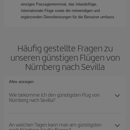
einziges Passagierterminal, das Inlandsflüge,
internationale Flüge sowie die notwendigen und
ergänzenden Dienstleistungen für die Benutzer umfasst.
Häufig gestellte Fragen zu
unseren günstigen Flügen von
Nürnberg nach Sevilla
Alles anzeigen
Wie bekomme ich den günstigsten Flug von
Nürnberg nach Sevilla?
Sie können bei Ihrem Flugticket von Nürnberg nach Sevilla-dest
sparen und den günstigsten Flug bekommen, wenn Sie die
An welchen Tagen kann man am günstigsten
nach Nürnberg-Sevilla fliegen?
Hauptsaison meiden, frühzeitig buchen und bei den