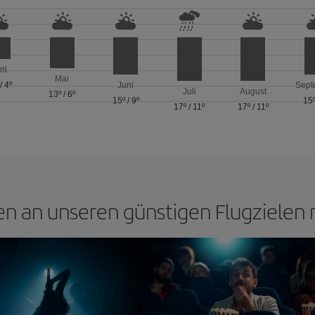
ril
Mai
/
4º
Juni
Sept
Juli
August
13º
/
6º
15º
/
9º
15
17º
/
11º
17º
/
11º
n an unseren günstigen Flugzielen