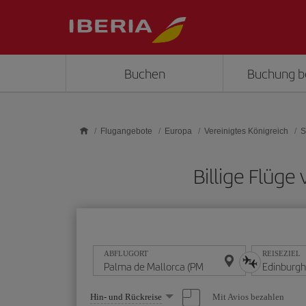
Skip to main content
Buchen
Buchung b
Flugangebote
Europa
Vereinigtes Königreich
S
Billige Flüge
ABFLUGORT
REISEZIEL
Wählen
Mit Avios bezahlen
Hin- und Rückreise