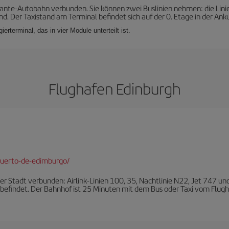
evante-Autobahn verbunden. Sie können zwei Buslinien nehmen: die Lini
d. Der Taxistand am Terminal befindet sich auf der 0. Etage in der Anku
erterminal, das in vier Module unterteilt ist.
Flughafen Edinburgh
puerto-de-edimburgo/
er Stadt verbunden: Airlink-Linien 100, 35, Nachtlinie N22, Jet 747 und 
 befindet. Der Bahnhof ist 25 Minuten mit dem Bus oder Taxi vom Flugh