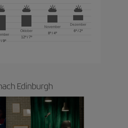
Dezember
November
Oktober
6º
/
2º
8º
/
4º
ember
12º
/
7º
º
/
9º
 nach Edinburgh