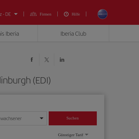
z - DE
Firmen
Hilfe
is Iberia
Iberia Club
dinburgh (EDI)
rwachsener
Suchen
in
mat Tag/Monat/Jahr ein
Günstiger Tarif