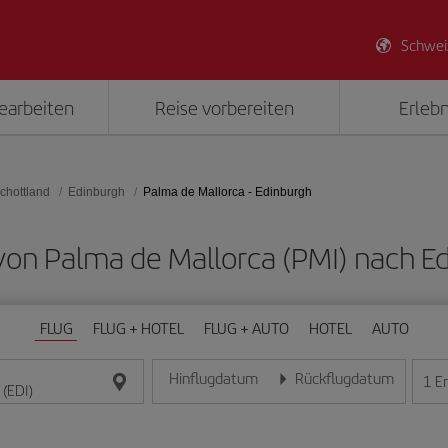
Schwei
earbeiten
Reise vorbereiten
Erlebn
chottland
Edinburgh
Palma de Mallorca - Edinburgh
 von Palma de Mallorca (PMI) nach E
FLUG
FLUG + HOTEL
FLUG + AUTO
HOTEL
AUTO
Hinflugdatum
Rückflugdatum
1
E
Geben Sie das Datum im Format Tag/Monat/Jahr e
Geben Sie das Datum im For