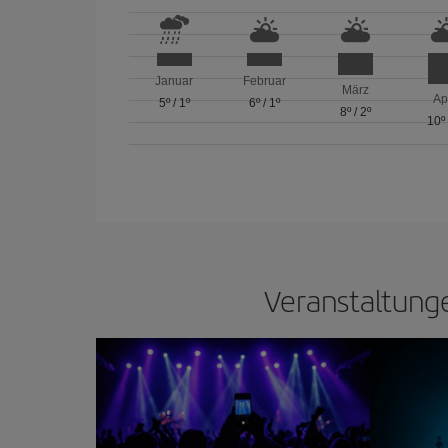
Januar
Februar
März
Ap
5º
/
1º
6º
/
1º
8º
/
2º
10º
Veranstaltunge