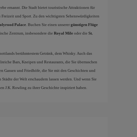
e ernannt. Die Stadt bietet touristische Attraktionen für
 Freizeit und Sport. Zu den wichtigsten Sehenswürdigkeiten
olyrood Palace
. Buchen Sie einen unserer
günstigen Flüge
ische Zentrum, insbesondere die
Royal Mile
oder die
St.
Schottlands berühmtestem Getränk, dem Whisky. Auch das
hlreiche Bars, Kneipen und Restaurants, die Sie überraschen
en Gassen und Friedhöfe, die Sie mit den Geschichten und
 Städte der Welt erschaudern lassen werden. Und wenn Sie
nen J.K. Rowling zu ihrer Geschichte inspiriert haben.