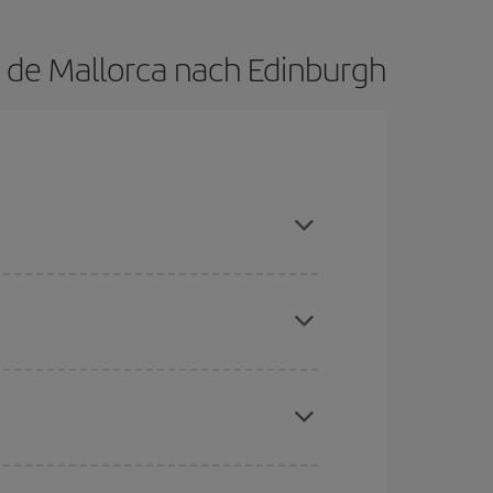
 de Mallorca nach Edinburgh
 Sie die Hauptsaison meiden, frühzeitig buchen
aber Weihnachten, Ostern und die Schulferien
to günstiger sind die Preise.
chine für günstige Flüge
. Sagen Sie uns, wo