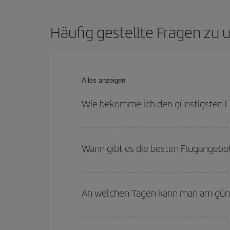
Häufig gestellte Fragen zu
Alles anzeigen
Wie bekomme ich den günstigsten F
Sie können bei Ihrem Flugticket von Palma de Ma
und bei den Rückreisedaten und -zeiten flexibel s
Wann gibt es die besten Flugangebo
Die günstigsten Flüge erhalten Sie, wenn Sie
auß
sind im Allgemeinen Hochsaison. Und, besonders
An welchen Tagen kann man am güns
Um herauszufinden, an welchen Tagen Sie am güns