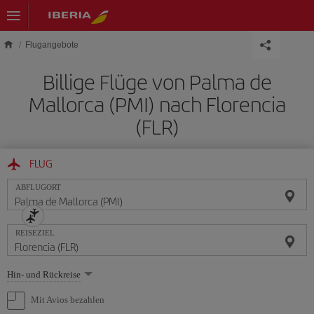
Skip to main content
Flugangebote
Billige Flüge von Palma de
Mallorca (PMI) nach Florencia
(FLR)
FLUG
ABFLUGORT
REISEZIEL
Wählen
Hin- und Rückreise
Sie
eine
Mit Avios bezahlen
Option