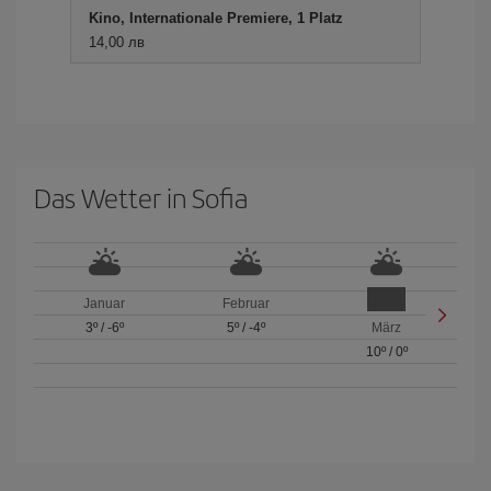
Kino, Internationale Premiere, 1 Platz
14,00 лв
Das Wetter in Sofia
Januar
Februar
3º
/
-6º
5º
/
-4º
März
10º
/
0º