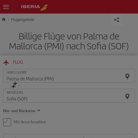
Skip to main content
Flugangebote
Billige Flüge von Palma de
Mallorca (PMI) nach Sofia (SOF)
FLUG
ABFLUGORT
REISEZIEL
Wählen
Hin- und Rückreise
Sie
eine
Mit Avios bezahlen
Option