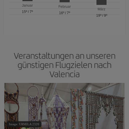
Januar
Februar
März
15º
/
7º
16º
/
7º
19º
/
9º
Veranstaltungen an unseren
günstigen Flugzielen nach
Valencia
Image: URMILA 2320