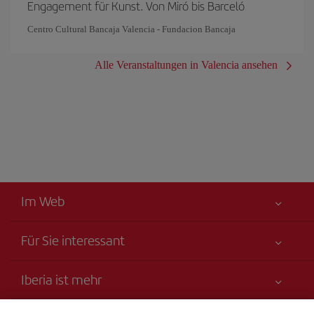
Engagement für Kunst. Von Miró bis Barceló
Centro Cultural Bancaja Valencia - Fundacion Bancaja
Alle Veranstaltungen in Valencia ansehen
Im Web
Für Sie interessant
Alles für Ihre Sicherheit
Iberia ist mehr
Erklärung zur Barrierefreiheit
Neuheiten und Nachrichten
Serviceverpflichtung