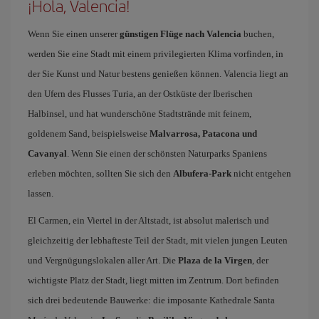
¡Hola, Valencia!
Wenn Sie einen unserer
günstigen Flüge nach Valencia
buchen,
werden Sie eine Stadt mit einem privilegierten Klima vorfinden, in
der Sie Kunst und Natur bestens genießen können. Valencia liegt an
den Ufern des Flusses Turia, an der Ostküste der Iberischen
Halbinsel, und hat wunderschöne Stadtstrände mit feinem,
goldenem Sand, beispielsweise
Malvarrosa, Patacona und
Cavanyal
. Wenn Sie einen der schönsten Naturparks Spaniens
erleben möchten, sollten Sie sich den
Albufera-Park
nicht entgehen
lassen.
El Carmen, ein Viertel in der Altstadt, ist absolut malerisch und
gleichzeitig der lebhafteste Teil der Stadt, mit vielen jungen Leuten
und Vergnügungslokalen aller Art. Die
Plaza de la Virgen
, der
wichtigste Platz der Stadt, liegt mitten im Zentrum. Dort befinden
sich drei bedeutende Bauwerke: die imposante Kathedrale Santa