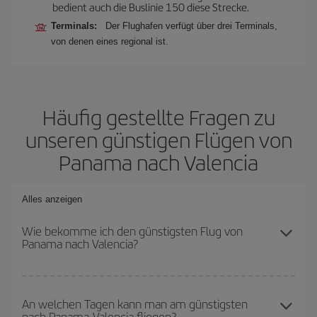
bedient auch die Buslinie 150 diese Strecke.
Terminals:
Der Flughafen verfügt über drei Terminals,
von denen eines regional ist.
Häufig gestellte Fragen zu
unseren günstigen Flügen von
Panama nach Valencia
Alles anzeigen
Wie bekomme ich den günstigsten Flug von
Panama nach Valencia?
Sie können bei Ihrem Flugticket von Panama nach Valencia-dest
sparen und den günstigsten Flug bekommen, wenn Sie die
An welchen Tagen kann man am günstigsten
nach Panama-Valencia fliegen?
Hauptsaison meiden, frühzeitig buchen und bei den