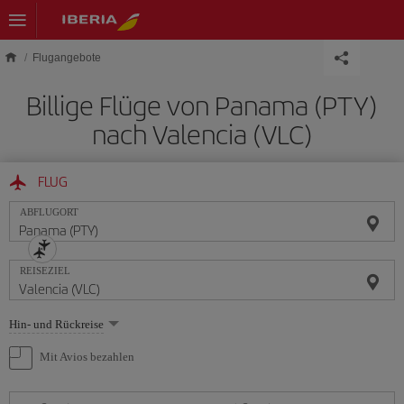
Skip to main content
Flugangebote
Billige Flüge von Panama (PTY)
nach Valencia (VLC)
FLUG
ABFLUGORT
REISEZIEL
Wählen
Hin- und Rückreise
Sie
eine
Mit Avios bezahlen
Option