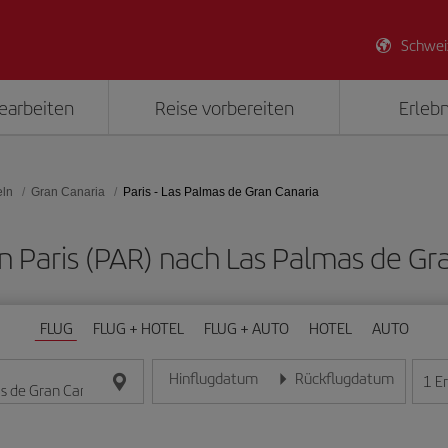
Schwei
earbeiten
Reise vorbereiten
Erlebn
eln
Gran Canaria
Paris - Las Palmas de Gran Canaria
on Paris (PAR) nach Las Palmas de Gr
FLUG
FLUG + HOTEL
FLUG + AUTO
HOTEL
AUTO
Hinflugdatum
Rückflugdatum
1
E
Geben Sie das Datum im Format Tag/Monat/Jahr e
Geben Sie das Datum im For