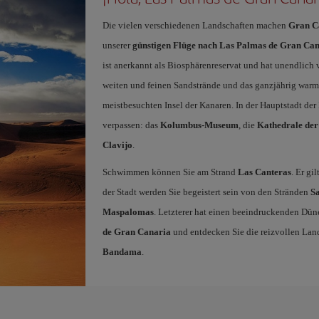
Die vielen verschiedenen Landschaften machen
Gran C
unserer
günstigen Flüge nach Las Palmas de Gran Ca
ist anerkannt als Biosphärenreservat und hat unendlich v
weiten und feinen Sandstrände und das ganzjährig wa
meistbesuchten Insel der Kanaren. In der Hauptstadt der 
verpassen: das
Kolumbus-Museum
, die
Kathedrale der
Clavijo
.
Schwimmen können Sie am Strand
Las Canteras
. Er gi
der Stadt werden Sie begeistert sein von den Stränden
Sa
Maspalomas
. Letzterer hat einen beeindruckenden Dün
de Gran Canaria
und entdecken Sie die reizvollen Lan
Bandama
.