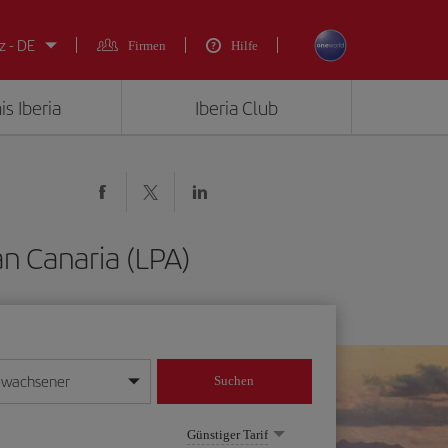
z - DE
Firmen
Hilfe
is Iberia
Iberia Club
an Canaria (LPA)
rwachsener
Suchen
in
mat Tag/Monat/Jahr ein
Günstiger Tarif