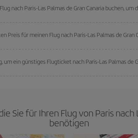
 wenn Sie einen Wochenendtripp planen:
Je früher
Sie Ihren Flug buchen, des
n Flug nach Paris-Las Palmas de Gran Canaria buchen, um 
werden die Preise sein. Die Preise richten sich nach der Anzahl der verfügb
erkauft sind. Deshalb ist es von
grundlegender Bedeutung,
frühzeitig zu 
ten Preis für meinen Flug nach Paris-Las Palmas de Gran 
n den besten Preis je nach ihren Reisewünschen zu garantieren. Der Basic-Tar
g, um ein günstiges Flugticket nach Paris-Las Palmas de
ge finden. Um die besten Preise zu finden, müssen Sie
frühzeitig planen un
 Wenn Sie außerdem bei der Suche nach Flügen die Reisedaten und -zeiten e
die Sie für Ihren Flug von Paris nac
benötigen