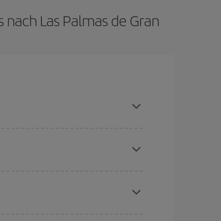
is nach Las Palmas de Gran
 wenn Sie die Hauptsaison meiden, frühzeitig
chine für günstige Flüge
. Sagen Sie uns, wo
e Anfrage, sondern auch für nahegelegene
erschiedenen Flugoptionen an, die wir jeden Tag
aber Weihnachten, Ostern und die Schulferien