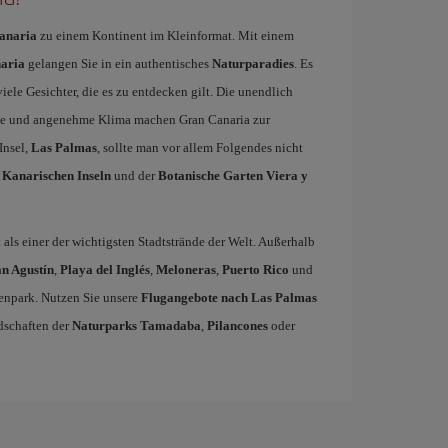
anaria
zu einem Kontinent im Kleinformat. Mit einem
naria
gelangen Sie in ein authentisches
Naturparadies
. Es
iele Gesichter, die es zu entdecken gilt. Die unendlich
rme und angenehme Klima machen Gran Canaria zur
Insel,
Las Palmas
, sollte man vor allem Folgendes nicht
 Kanarischen Inseln
und der
Botanische Garten Viera y
lt als einer der wichtigsten Stadtstrände der Welt. Außerhalb
n Agustín
,
Playa del Inglés
,
Meloneras
,
Puerto Rico
und
enpark. Nutzen Sie unsere
Flugangebote nach Las Palmas
dschaften der
Naturparks Tamadaba
,
Pilancones
oder