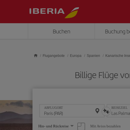
Skip to main content
Buchen
Buchung b
Flugangebote
Europa
Spanien
Kanarische Ins
Billige Flüge v
ABFLUGORT
REISEZIEL
Wählen
Mit Avios bezahlen
Hin- und Rückreise