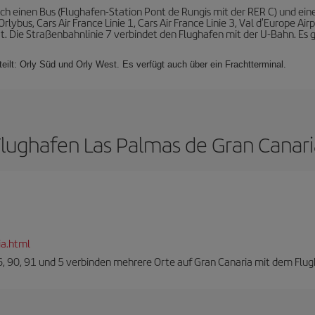
rch einen Bus (Flughafen-Station Pont de Rungis mit der RER C) und ei
lybus, Cars Air France Linie 1, Cars Air France Linie 3, Val d'Europe Ai
t. Die Straßenbahnlinie 7 verbindet den Flughafen mit der U-Bahn. Es g
teilt: Orly Süd und Orly West. Es verfügt auch über ein Frachtterminal.
Flughafen Las Palmas de Gran Canari
ia.html
6, 90, 91 und 5 verbinden mehrere Orte auf Gran Canaria mit dem Flug