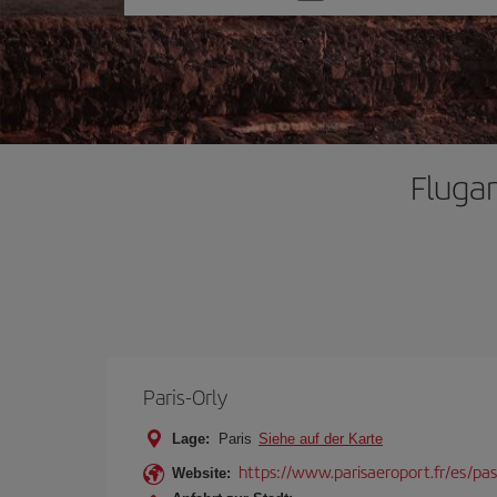
Sie
eine
Option
Flugan
Paris-Orly
Lage:
Paris
Siehe auf der Karte
https://www.parisaeroport.fr/es/pasa
Website: