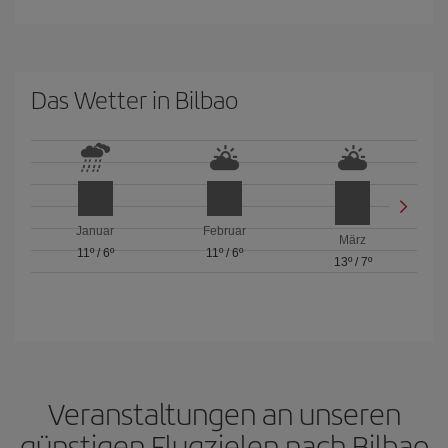
Das Wetter in Bilbao
Januar
Februar
März
11º
/
6º
11º
/
6º
13º
/
7º
Veranstaltungen an unseren
günstigen Flugzielen nach Bilbao