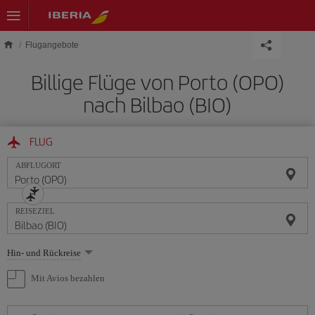
Skip to main content
Flugangebote
Billige Flüge von Porto (OPO)
nach Bilbao (BIO)
FLUG
ABFLUGORT
REISEZIEL
Wählen
Hin- und Rückreise
Sie
eine
Mit Avios bezahlen
Option