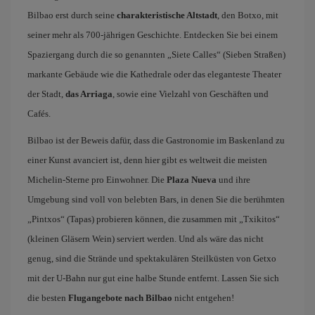
Bilbao erst durch seine
charakteristische Altstadt
, den Botxo, mit
seiner mehr als 700-jährigen Geschichte. Entdecken Sie bei einem
Spaziergang durch die so genannten „Siete Calles“ (Sieben Straßen)
markante Gebäude wie die Kathedrale oder das eleganteste Theater
der Stadt,
das Arriaga
, sowie eine Vielzahl von Geschäften und
Cafés.
Bilbao ist der Beweis dafür, dass die Gastronomie im Baskenland zu
einer Kunst avanciert ist, denn hier gibt es weltweit die meisten
Michelin-Sterne pro Einwohner. Die
Plaza Nueva
und ihre
Umgebung sind voll von belebten Bars, in denen Sie die berühmten
„Pintxos“ (Tapas) probieren können, die zusammen mit „Txikitos“
(kleinen Gläsern Wein) serviert werden. Und als wäre das nicht
genug, sind die Strände und spektakulären Steilküsten von Getxo
mit der U-Bahn nur gut eine halbe Stunde entfernt. Lassen Sie sich
die besten
Flugangebote nach Bilbao
nicht entgehen!