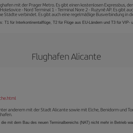
ghafen mit der Prager Metro. Es gibt einen kostenlosen Expressbus, de
Holešovice - Nord Terminal 1 - Terminal Nore 2 - Ruzyně AP. Es gibt auc
 Städte verbindet. Es gibt auch eine regelmäßige Busverbindung in di
s: T1 für Interkontinentalflüge, T2 für Flüge aus EU-Ländern und T3 für VIP- u
Flughafen Alicante
che.html
unter anderem mit der Stadt Alicante sowie mit Elche, Benidorm und To
ghafen.
, die mit dem Bau des neuen Terminalbereichs (NAT) nicht mehr in Betrieb w