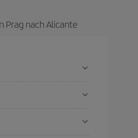
n Prag nach Alicante
aison meiden, frühzeitig buchen und bei den
chine für günstige Flüge
. Sagen Sie uns, wo
e Anfrage, sondern auch für nahegelegene
erschiedenen Flugoptionen an, die wir jeden Tag