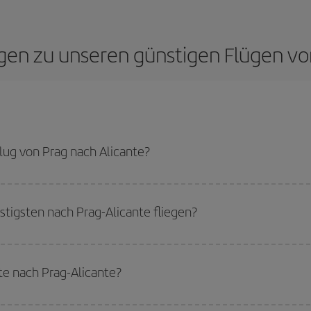
agen zu unseren günstigen Flügen vo
ug von Prag nach Alicante?
licante-dest sparen und den günstigsten Flug bekommen, wenn Sie die Haupts
igsten nach Prag-Alicante fliegen?
tigsten fliegen können, starten Sie einfach eine Suche auf unserer
Suchmas
Sie reisen möchten. Wir zeigen Ihnen die günstigsten Flüge, nicht nur
für Ihr
te nach Prag-Alicante?
flug, damit Sie das beste Angebot finden können. Schauen Sie sich auch die v
ch mehr Preisvorteile bieten.