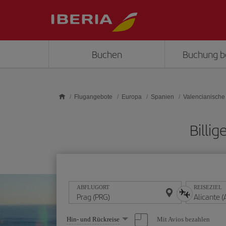
Skip to main content
Buchen
Buchung b
Flugangebote
Europa
Spanien
Valencianische
Billi
ABFLUGORT
REISEZIEL
Wählen
Mit Avios bezahlen
Hin- und Rückreise