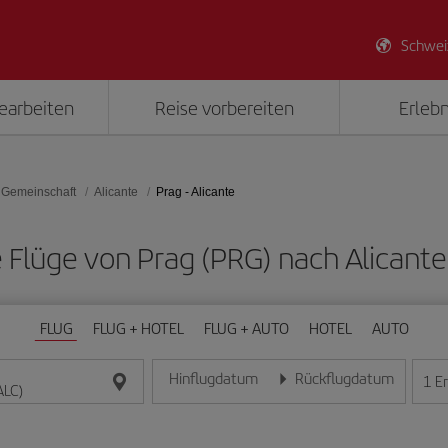
Schwei
earbeiten
Reise vorbereiten
Erlebn
 Gemeinschaft
Alicante
Prag - Alicante
ge Flüge von Prag (PRG) nach Alicante
FLUG
FLUG + HOTEL
FLUG + AUTO
HOTEL
AUTO
Hinflugdatum
Rückflugdatum
1
E
Geben Sie das Datum im Format Tag/Monat/Jahr e
Geben Sie das Datum im For