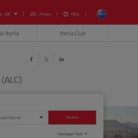
z - DE
Firmen
Hilfe
is Iberia
Iberia Club
 (ALC)
rwachsener
Suchen
in
mat Tag/Monat/Jahr ein
Günstiger Tarif