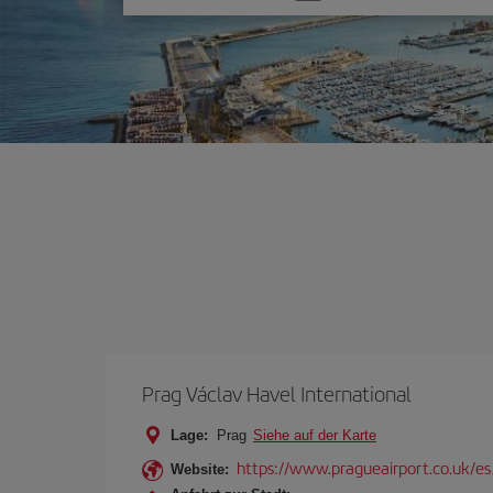
Sie
eine
Option
Prag Václav Havel International
Lage:
Prag
Siehe auf der Karte
https://www.pragueairport.co.uk/es
Website: