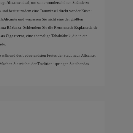
iegt
Alicante
ideal, um seine wunderschönen Strände zu
 und besitzt zudem eine Trauminsel direkt vor der Küste:
h Alicante
und verpassen Sie nicht eine der größten
Santa Bárbara
. Schlendern Sie die
Promenade Explanada de
Las Cigarreras
, eine ehemalige Tabakfabrik, die in ein
rde.
ie während des bedeutendsten Festes der Stadt nach Alicante:
. Machen Sie mit bei der Tradition: springen Sie über das