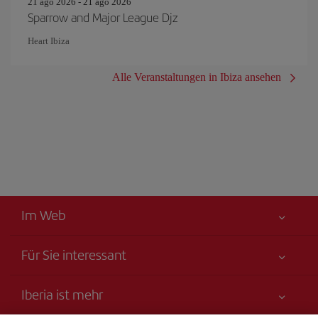
21 ago 2026 - 21 ago 2026
Sparrow and Major League Djz
Heart Ibiza
Alle Veranstaltungen in Ibiza ansehen
Im Web
Für Sie interessant
Alles für Ihre Sicherheit
Iberia ist mehr
Erklärung zur Barrierefreiheit