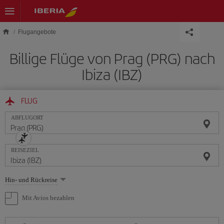
Skip to main content
Flugangebote
Billige Flüge von Prag (PRG) nach
Ibiza (IBZ)
FLUG
ABFLUGORT
REISEZIEL
Wählen
Hin- und Rückreise
Sie
eine
Mit Avios bezahlen
Option