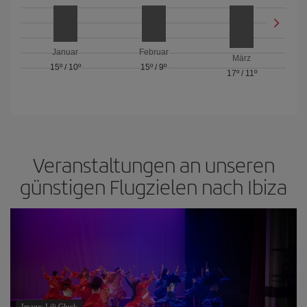
Januar
Februar
März
15º
/
10º
15º
/
9º
17º
/
11º
Veranstaltungen an unseren
günstigen Flugzielen nach Ibiza
Image: Lili Gluck