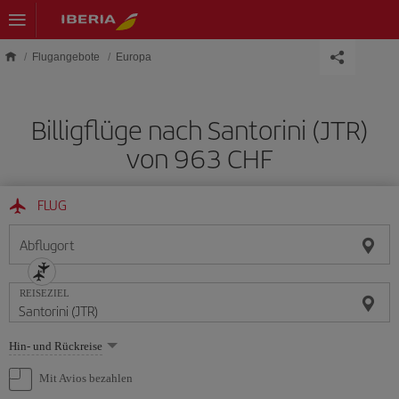
Skip to main content
Flugangebote
Europa
Billigflüge nach Santorini (JTR)
von 963 CHF
FLUG
Abflugort
REISEZIEL
Wählen
Hin- und Rückreise
Sie
eine
Mit Avios bezahlen
Option