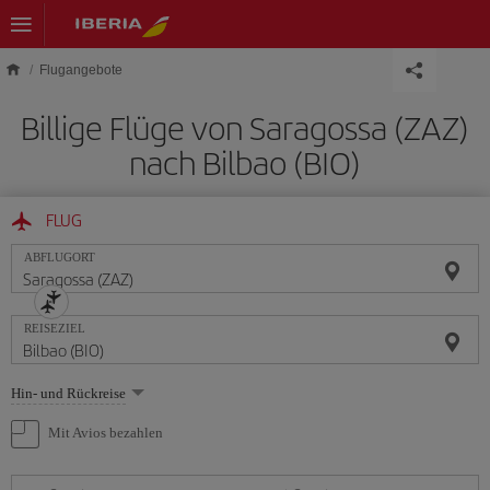
Skip to main content
Flugangebote
Billige Flüge von Saragossa (ZAZ)
nach Bilbao (BIO)
FLUG
ABFLUGORT
REISEZIEL
Wählen
Hin- und Rückreise
Sie
eine
Mit Avios bezahlen
Option