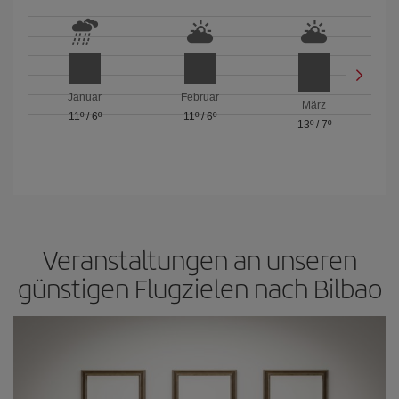
Januar
Februar
März
11º
/
6º
11º
/
6º
13º
/
7º
Veranstaltungen an unseren
günstigen Flugzielen nach Bilbao