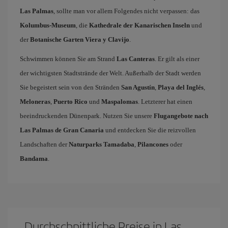
Las Palmas
, sollte man vor allem Folgendes nicht verpassen: das
Kolumbus-Museum
, die
Kathedrale der Kanarischen Inseln
und
der
Botanische Garten Viera y Clavijo
.
Schwimmen können Sie am Strand
Las Canteras
. Er gilt als einer
der wichtigsten Stadtstrände der Welt. Außerhalb der Stadt werden
Sie begeistert sein von den Stränden
San Agustín
,
Playa del Inglés
,
Meloneras
,
Puerto Rico
und
Maspalomas
. Letzterer hat einen
beeindruckenden Dünenpark. Nutzen Sie unsere
Flugangebote nach
Las Palmas de Gran Canaria
und entdecken Sie die reizvollen
Landschaften der
Naturparks Tamadaba
,
Pilancones
oder
Bandama
.
Durchschnittliche Preise in Las