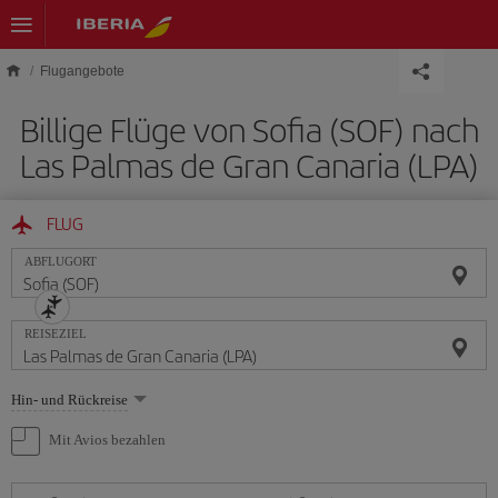
Skip to main content
Flugangebote
Billige Flüge von Sofia (SOF) nach
Las Palmas de Gran Canaria (LPA)
FLUG
ABFLUGORT
REISEZIEL
Wählen
Hin- und Rückreise
Sie
eine
Mit Avios bezahlen
Option