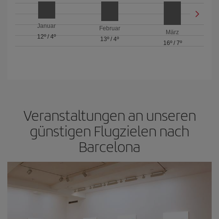
Januar
Februar
März
12º
/
4º
13º
/
4º
16º
/
7º
Veranstaltungen an unseren
günstigen Flugzielen nach
Barcelona