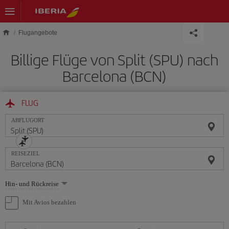
Skip to main content
Flugangebote
Billige Flüge von Split (SPU) nach
Barcelona (BCN)
FLUG
ABFLUGORT
REISEZIEL
Wählen
Hin- und Rückreise
Sie
eine
Mit Avios bezahlen
Option