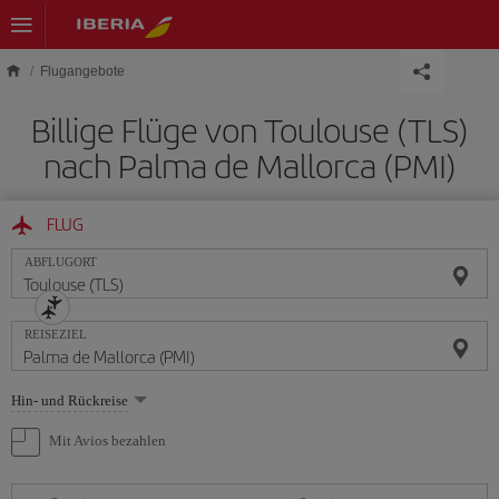
Skip to main content
Flugangebote
Billige Flüge von Toulouse (TLS)
nach Palma de Mallorca (PMI)
FLUG
ABFLUGORT
REISEZIEL
Wählen
Hin- und Rückreise
Sie
eine
Mit Avios bezahlen
Option