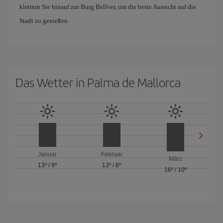
klettern Sie hinauf zur Burg Bellver, um die beste Aussicht auf die
Stadt zu genießen.
Das Wetter in Palma de Mallorca
Januar
Februar
März
13º
/
9º
13º
/
8º
16º
/
10º