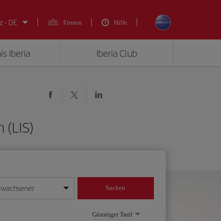
z - DE
Firmen
Hilfe
is Iberia
Iberia Club
 (LIS)
rwachsener
Suchen
in
mat Tag/Monat/Jahr ein
Günstiger Tarif