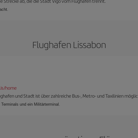
ie Strecke ab, die die Stadt Vigo vom Flughafen trennt.
acht.
Flughafen Lissabon
lis/home
hafen und Stadt ist über zahlreiche Bus-, Metro- und Taxilinien möglic
 Terminals und ein Militärterminal.