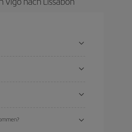
n Vigo nach Lissabon
saison meiden, frühzeitig buchen und bei den
chine für günstige Flüge
. Sagen Sie uns, wo
e Anfrage, sondern auch für nahegelegene
erschiedenen Flugoptionen an, die wir jeden Tag
aber Weihnachten, Ostern und die Schulferien
to günstiger sind die Preise.
ekommen?