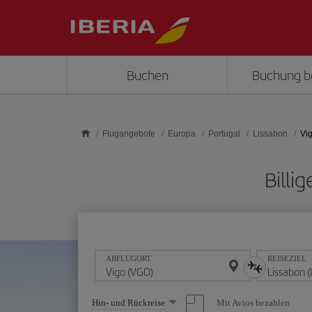
Skip to main content
Buchen
Buchung b
Flugangebote
Europa
Portugal
Lissabon
Vig
Billi
ABFLUGORT
REISEZIEL
Wählen
Mit Avios bezahlen
Hin- und Rückreise