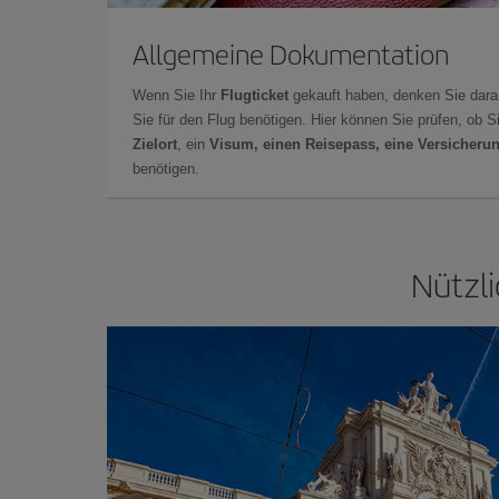
Allgemeine Dokumentation
Wenn Sie Ihr
Flugticket
gekauft haben, denken Sie dara
Sie für den Flug benötigen. Hier können Sie prüfen, ob 
Zielort
, ein
Visum, einen Reisepass, eine Versicheru
benötigen.
Nützli