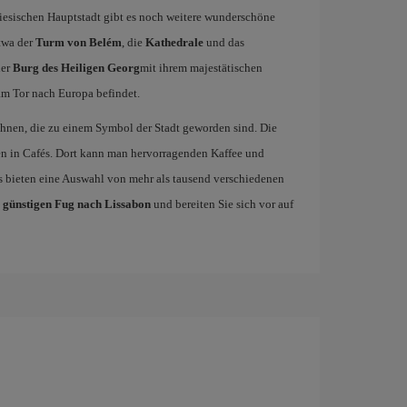
giesischen Hauptstadt gibt es noch weitere wunderschöne
twa der
Turm von Belém
, die
Kathedrale
und das
der
Burg des Heiligen Georg
mit ihrem majestätischen
 am Tor nach Europa befindet.
hnen, die zu einem Symbol der Stadt geworden sind. Die
n in Cafés. Dort kann man hervorragenden Kaffee und
s bieten eine Auswahl von mehr als tausend verschiedenen
n
günstigen Fug nach Lissabon
und bereiten Sie sich vor auf