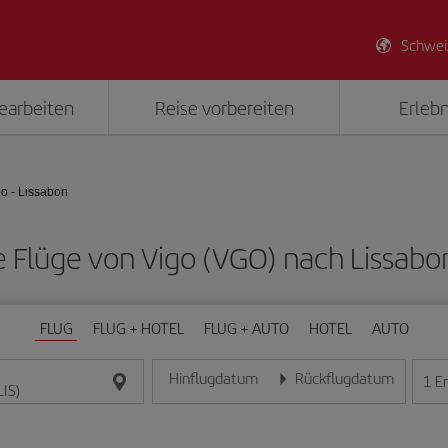
Schwei
earbeiten
Reise vorbereiten
Erlebn
o - Lissabon
ge Flüge von Vigo (VGO) nach Lissabon
FLUG
FLUG + HOTEL
FLUG + AUTO
HOTEL
AUTO
Hinflugdatum
Rückflugdatum
1
E
Geben Sie das Datum im Format Tag/Monat/Jahr e
Geben Sie das Datum im For