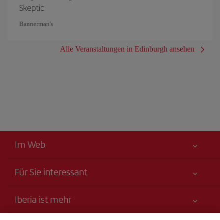
Skeptic
Bannerman's
Alle Veranstaltungen in Edinburgh ansehen
Im Web
Für Sie interessant
Alles für Ihre Sicherheit
Iberia ist mehr
Erklärung zur Barrierefreiheit
Neuheiten und Nachrichten