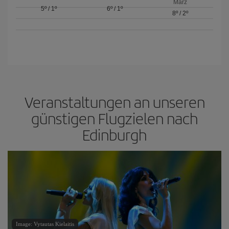
März
5º
/
1º
6º
/
1º
8º
/
2º
Veranstaltungen an unseren
günstigen Flugzielen nach
Edinburgh
Image: Vytautas Kielaitis