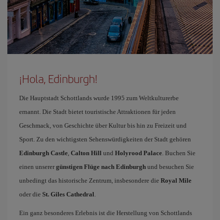
¡Hola, Edinburgh!
Die Hauptstadt Schottlands wurde 1995 zum Weltkulturerbe
ernannt. Die Stadt bietet touristische Attraktionen für jeden
Geschmack, von Geschichte über Kultur bis hin zu Freizeit und
Sport. Zu den wichtigsten Sehenswürdigkeiten der Stadt gehören
Edinburgh Castle
,
Calton Hill
und
Holyrood Palace
. Buchen Sie
einen unserer
günstigen Flüge nach Edinburgh
und besuchen Sie
unbedingt das historische Zentrum, insbesondere die
Royal Mile
oder die
St. Giles Cathedral
.
Ein ganz besonderes Erlebnis ist die Herstellung von Schottlands