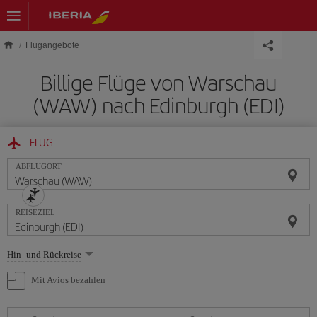
Skip to main content
Flugangebote
Billige Flüge von Warschau
(WAW) nach Edinburgh (EDI)
FLUG
ABFLUGORT
REISEZIEL
Wählen
Hin- und Rückreise
Sie
eine
Mit Avios bezahlen
Option