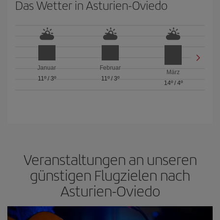
Das Wetter in Asturien-Oviedo
Januar
Februar
März
11º
/
3º
11º
/
3º
14º
/
4º
Veranstaltungen an unseren
günstigen Flugzielen nach
Asturien-Oviedo