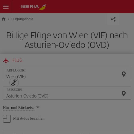
Skip to main content
Flugangebote
Billige Flüge von Wien (VIE) nach
Asturien-Oviedo (OVD)
FLUG
ABFLUGORT
REISEZIEL
Wählen
Hin- und Rückreise
Sie
eine
Mit Avios bezahlen
Option