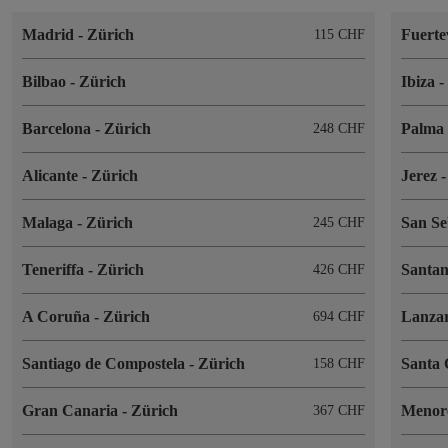
Madrid
-
Zürich
Fuert
115 CHF
Bilbao
-
Zürich
Ibiza
Barcelona
-
Zürich
Palma 
248 CHF
Alicante
-
Zürich
Jerez
Malaga
-
Zürich
San Se
245 CHF
Teneriffa
-
Zürich
Santa
426 CHF
A Coruña
-
Zürich
Lanza
694 CHF
Santiago de Compostela
-
Zürich
Santa 
158 CHF
Gran Canaria
-
Zürich
Menor
367 CHF