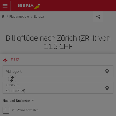
Skip to main content
Flugangebote
Europa
Billigflüge nach Zürich (ZRH) von
115 CHF
FLUG
Abflugort
REISEZIEL
Wählen
Hin- und Rückreise
Sie
eine
Mit Avios bezahlen
Option