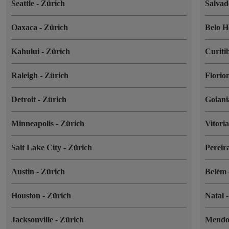
Seattle
-
Zürich
Salva
Oaxaca
-
Zürich
Belo H
Kahului
-
Zürich
Curiti
Raleigh
-
Zürich
Florio
Detroit
-
Zürich
Goian
Minneapolis
-
Zürich
Vitori
Salt Lake City
-
Zürich
Pereir
Austin
-
Zürich
Belém
Houston
-
Zürich
Natal
Jacksonville
-
Zürich
Mend