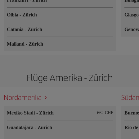
Frankfurt
-
Zürich
Bolog
Olbia
-
Zürich
Glasg
Catania
-
Zürich
Genov
Mailand
-
Zürich
Flüge Amerika - Zürich
Nordamerika
Südam
Mexiko Stadt
-
Zürich
Buenos
662 CHF
Guadalajara
-
Zürich
Rio de