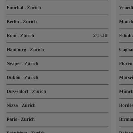
Funchal
-
Zürich
Vened
Berlin
-
Zürich
Manch
Rom
-
Zürich
Edinb
571 CHF
Hamburg
-
Zürich
Caglia
Neapel
-
Zürich
Flore
Dublin
-
Zürich
Marsei
Düsseldorf
-
Zürich
Münc
Nizza
-
Zürich
Borde
Paris
-
Zürich
Birmi