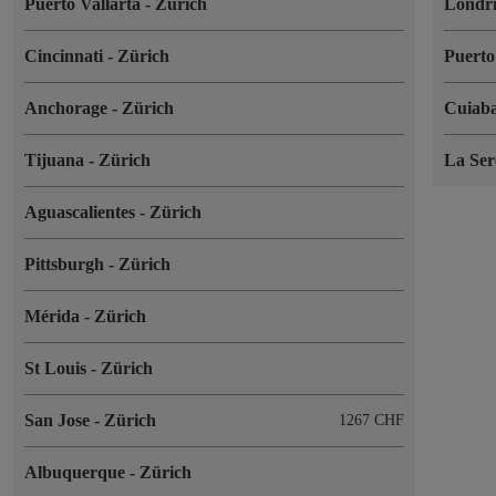
Puerto Vallarta
-
Zürich
Londr
Cincinnati
-
Zürich
Puert
Anchorage
-
Zürich
Cuiab
Tijuana
-
Zürich
La Se
Aguascalientes
-
Zürich
Pittsburgh
-
Zürich
Mérida
-
Zürich
St Louis
-
Zürich
San Jose
-
Zürich
1267 CHF
Albuquerque
-
Zürich