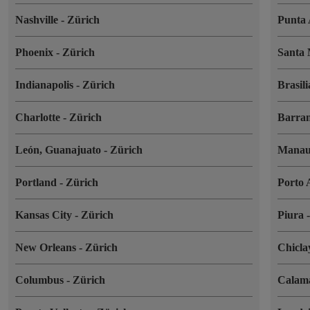
Nashville
-
Zürich
Punta
Phoenix
-
Zürich
Santa
Indianapolis
-
Zürich
Brasil
Charlotte
-
Zürich
Barran
León, Guanajuato
-
Zürich
Mana
Portland
-
Zürich
Porto 
Kansas City
-
Zürich
Piura
New Orleans
-
Zürich
Chicl
Columbus
-
Zürich
Cala