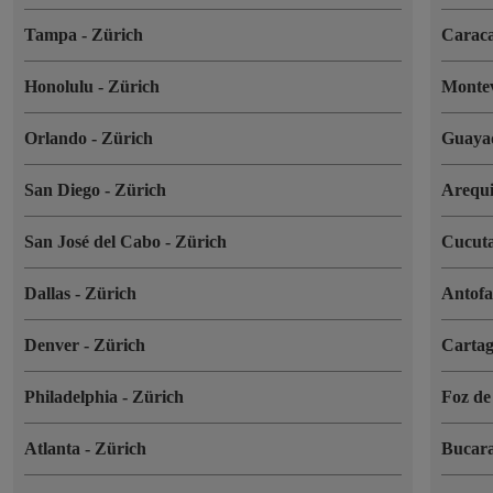
Tampa
-
Zürich
Carac
Honolulu
-
Zürich
Monte
Orlando
-
Zürich
Guaya
San Diego
-
Zürich
Arequ
San José del Cabo
-
Zürich
Cucut
Dallas
-
Zürich
Antof
Denver
-
Zürich
Cartag
Philadelphia
-
Zürich
Foz de
Atlanta
-
Zürich
Bucar