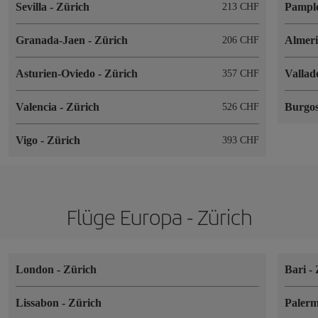
Sevilla
-
Zürich
Pampl
213 CHF
Granada-Jaen
-
Zürich
Almer
206 CHF
Asturien-Oviedo
-
Zürich
Vallad
357 CHF
Valencia
-
Zürich
Burgo
526 CHF
Vigo
-
Zürich
393 CHF
Flüge Europa - Zürich
London
-
Zürich
Bari
-
Lissabon
-
Zürich
Paler