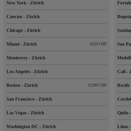
New York
-
Zürich
Fortal
Cancun
-
Zürich
Bogot
Chicago
-
Zürich
Santia
Miami
-
Zürich
Sao P
1029 CHF
Monterrey
-
Zürich
Medel
Los Angeles
-
Zürich
Cali
-
Boston
-
Zürich
Recife
12209 CHF
San Francisco
-
Zürich
Cordo
Las Vegas
-
Zürich
Quito
Washington DC
-
Zürich
Lima