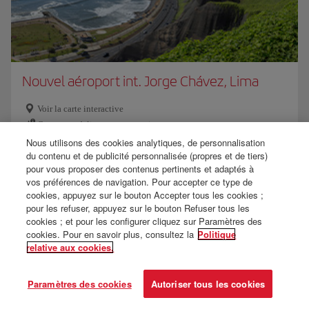
Nouvel aéroport int. Jorge Chávez, Lima
Voir la carte interactive
Comment réaliser une connexion
Wifi gratuit
Nous utilisons des cookies analytiques, de personnalisation
du contenu et de publicité personnalisée (propres et de tiers)
Arrivée à l'aéroport
pour vous proposer des contenus pertinents et adaptés à
Accessibilité
vos préférences de navigation. Pour accepter ce type de
cookies, appuyez sur le bouton Accepter tous les cookies ;
Douane et bagages
pour les refuser, appuyez sur le bouton Refuser tous les
cookies ; et pour les configurer cliquez sur Paramètres des
En savoir plus
cookies. Pour en savoir plus, consultez la
Politique
relative aux cookies.
Paramètres des cookies
Autoriser tous les cookies