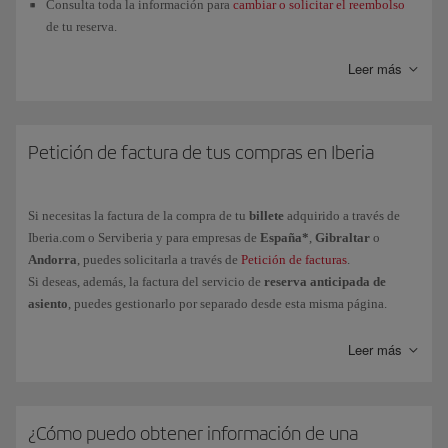
Consulta toda la información para
cambiar o solicitar el reembolso
de tu reserva.
Te indicamos cómo solicitar un
reembolso en bono
; cuándo y cómo
Leer más
gastarlo; ver el saldo restante, la fecha de caducidad y sus
condiciones y, también cómo unificar varios reembolsos para
utilizarlos en una sola compra.
Petición de factura de tus compras en Iberia
Accede al estado de las
solicitudes de reembolso
realizadas a través
de nuestro
Centro de Atención telefónica
.
Si existe alguna circunstancia de
salud que te impida viajar
,
Si necesitas la factura de la compra de tu
billete
adquirido a través de
contáctanos a través de este
formulario
.
Iberia.com o Serviberia y para empresas de
España*
,
Gibraltar
o
Andorra
, puedes solicitarla a través de
Petición de facturas
.
Accede al
estado de vuelos
y comprueba si hay alguna
incidencia de
Si deseas, además, la factura del servicio de
reserva anticipada de
última hora
. Recibe la
información
más reciente
sobre tu vuelo
con
asiento
, puedes gestionarlo por separado desde esta misma página.
Iberia Conecta
.
Realiza el
Check-in online
.
También puedes gestionar online la factura de los billetes comprados en
Leer más
Iberia.com de
México
,
Guatemala
y
República Dominicana
. Para el resto
Infórmate sobre el programa
Iberia Club
: ventajas y condiciones.
de países, contacta con nuestras
Oficinas de reservas
.
Puedes contactarnos también a través de nuestro
formulario
.
Si quieres obtener la factura para billetes comprados a través de otro
Realiza el
seguimiento
de tu
equipaje
, de cualquier
expediente
de
¿Cómo puedo obtener información de una
canal, deberás tramitarlo directamente con ellos.