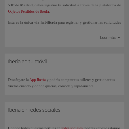
VIP de Madrid
, debes registrar tu solicitud a través de la plataforma de
Objetos Perdidos de Iberia
.
Esta es la
única vía habilitada
para registrar y gestionar las solicitudes
de objetos perdidos. Si el objeto es localizado, recibirás un email con los
pasos a seguir para su recuperación.
Leer más
Si el objeto se perdió
a bordo de un vuelo operado por otra compañía
aérea
, deberás gestionar la búsqueda
directamente con dicha
compañía.
Iberia en tu móvil
Si el objeto se perdió en
instalaciones del aeropuerto
(salas de
embarque, controles de seguridad, zonas comunes, etc.), deberás dirigirte
Descárgate la
App Iberia
y podrás comprar tus billetes y gestionar tus
a la
Oficina de Objetos Perdidos del aeropuerto correspondiente
.
vuelos cuando y donde quieras, cómoda y rápidamente.
Puedes consultar sus datos de contacto en la página web del aeropuerto.
Iberia en redes sociales
Conoce todos nuestros perfiles en
redes sociales
, podrás ver que estamos