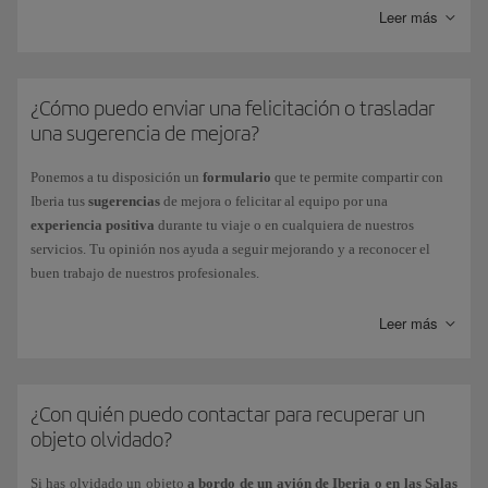
daños de tu equipaje
consulta toda la información necesaria a través de
Leer más
Iberia Club
: en el caso de que sea un
expediente relacionado con
nuestro
Centro de Atención de Equipaje
, desde donde también podrás
Iberia Club
, rogamos te pongas en contacto a través del
formulario
.
realizar el seguimiento de tu expediente, una vez ya abierto.
Otras reclamaciones:
Si tu reclamación está relacionada con
justificantes de vuelo, reembolsos y otros expedientes, consulta su
¿Cómo puedo enviar una felicitación o trasladar
estado a través de nuestra página sobre el
estado de tu incidencia
.
una sugerencia de mejora?
Ponemos a tu disposición un
formulario
que te permite compartir con
Iberia tus
sugerencias
de mejora o felicitar al equipo por una
experiencia positiva
durante tu viaje o en cualquiera de nuestros
servicios. Tu opinión nos ayuda a seguir mejorando y a reconocer el
buen trabajo de nuestros profesionales.
Para rellenarlo, solo tienes que acceder desde
nuestra
Leer más
página
Sugerencias y felicitaciones
.
¿Con quién puedo contactar para recuperar un
objeto olvidado?
Si has olvidado un objeto
a bordo de un avión de Iberia o en las Salas