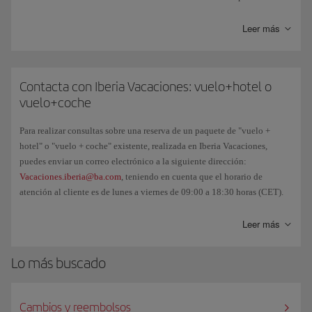
y transparencia, cuidando el medioambiente y colaborando activamente
en el ámbito social.
Leer más
Entendemos el reto que tenemos por delante y cambiamos para
conseguir un único objetivo: Que poco a poco y paso a paso, pero con
una determinación imparable, hagamos que el futuro sea mejor para
Contacta con Iberia Vacaciones: vuelo+hotel o
todos.
vuelo+coche
Para realizar consultas sobre una reserva de un paquete de "vuelo +
hotel" o "vuelo + coche" existente, realizada en Iberia Vacaciones,
puedes enviar un correo electrónico a la siguiente dirección:
Vacaciones.iberia@ba.com
, teniendo en cuenta que el horario de
atención al cliente es de lunes a viernes de 09:00 a 18:30 horas (CET).
Y si quieres cancelar tu reserva y/o consultar los gastos de cancelación,
Leer más
accede a
Gestiona tu reserva
.
Lo más buscado
Cambios y reembolsos