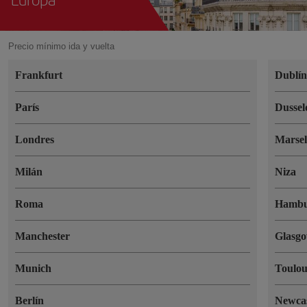
Precio mínimo ida y vuelta
Frankfurt
Dublí
París
Dussel
Londres
Marsel
Milán
Niza
Roma
Hambu
Manchester
Glasg
Munich
Toulou
Berlín
Newcas