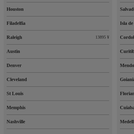
Houston
Salvad
Filadelfia
Isla d
Raleigh
Cordo
13895 ¥
Austin
Curiti
Denver
Mendo
Cleveland
Goiani
St Louis
Floria
Memphis
Cuiab
Nashville
Medell