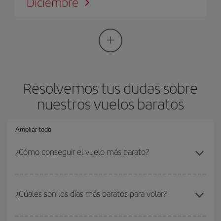
Diciembre
Resolvemos tus dudas sobre
nuestros vuelos baratos
Ampliar todo
¿Cómo conseguir el vuelo más barato?
Podrás ahorrar en tu billete de avión si evitas temporadas altas,
compras con antelación y puedes ser flexible con las fechas y
¿Cúales son los días más baratos para volar?
horarios de ida y vuelta. Además, si no tienes decidido un destino
concreto para tu viaje, mira nuestras ofertas y déjate inspirar:
Realmente
no hay ningún día o mes en concreto que sea más