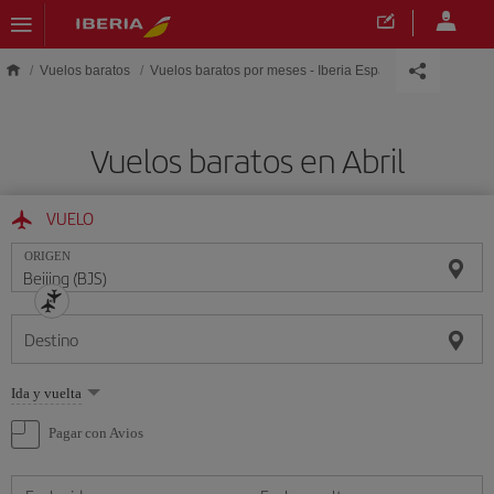
Saltar al contenido principal
Vuelos baratos
Vuelos baratos por meses - Iberia España
Vuelos baratos en Abril
VUELO
ORIGEN
Destino
Seleccione
Ida y vuelta
una
opción
Pagar con Avios