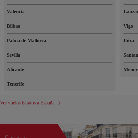
Valencia
Lanzar
Bilbao
Vigo
Palma de Mallorca
Ibiza
Sevilla
Santa
Alicante
Menor
Tenerife
Ver vuelos baratos a España
Europa