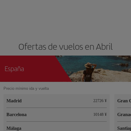
Ofertas de vuelos en Abril
España
Precio mínimo ida y vuelta
Madrid
Gran 
22726 ¥
Barcelona
Grana
10148 ¥
Málaga
Santia