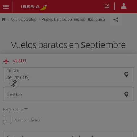
Saltar al contenido principal
Vuelos baratos
Vuelos baratos por meses - Iberia España
Vuelos baratos en Septiembre
VUELO
ORIGEN
Destino
Seleccione
Ida y vuelta
una
opción
Pagar con Avios