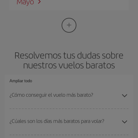
Mayo
Resolvemos tus dudas sobre
nuestros vuelos baratos
Ampliar todo
¿Cómo conseguir el vuelo más barato?
Podrás ahorrar en tu billete de avión si evitas temporadas altas,
compras con antelación y puedes ser flexible con las fechas y
¿Cúales son los días más baratos para volar?
horarios de ida y vuelta. Además, si no tienes decidido un destino
concreto para tu viaje, mira nuestras ofertas y déjate inspirar:
Realmente
no hay ningún día o mes en concreto que sea más