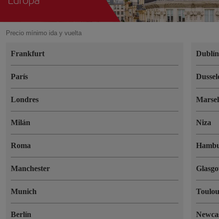
Precio mínimo ida y vuelta
Frankfurt
Dublí
París
Dussel
Londres
Marsel
Milán
Niza
Roma
Hambu
Manchester
Glasg
Munich
Toulou
Berlín
Newcas