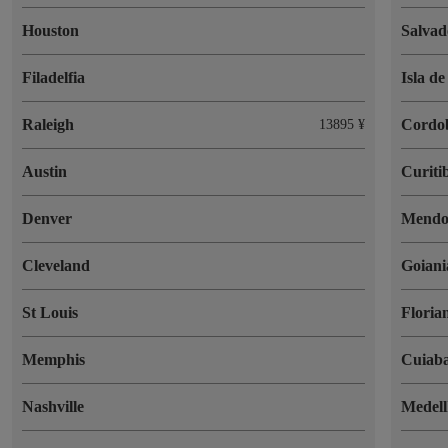
Houston
Salvad
Filadelfia
Isla d
Raleigh
Cordo
13895 ¥
Austin
Curiti
Denver
Mendo
Cleveland
Goiani
St Louis
Floria
Memphis
Cuiab
Nashville
Medell