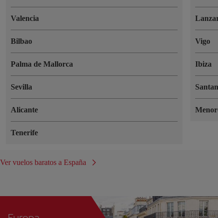
Valencia
Lanzar
Bilbao
Vigo
Palma de Mallorca
Ibiza
Sevilla
Santa
Alicante
Menor
Tenerife
Ver vuelos baratos a España
Europa