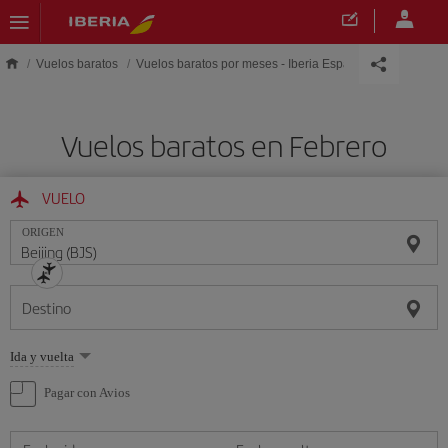
Saltar al contenido principal
Vuelos baratos
Vuelos baratos por meses - Iberia España
Vuelos baratos en Febrero
VUELO
ORIGEN
Destino
Seleccione
Ida y vuelta
una
opción
Pagar con Avios