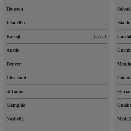
Houston
Salvad
Filadelfia
Isla d
Raleigh
Cordo
13895 ¥
Austin
Curiti
Denver
Mendo
Cleveland
Goiani
St Louis
Floria
Memphis
Cuiab
Nashville
Medell