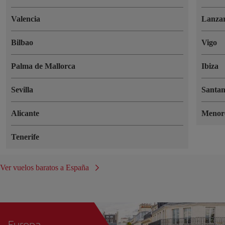
Valencia
Lanzar
Bilbao
Vigo
Palma de Mallorca
Ibiza
Sevilla
Santa
Alicante
Menor
Tenerife
Ver vuelos baratos a España
Europa