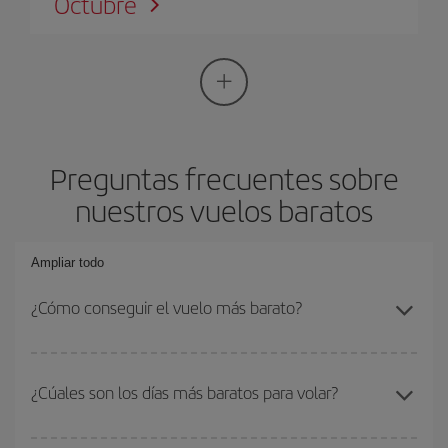
Octubre
Preguntas frecuentes sobre
nuestros vuelos baratos
Ampliar todo
¿Cómo conseguir el vuelo más barato?
Podrás ahorrar en tu billete de avión si evitas temporadas altas,
compras con antelación y puedes ser flexible con las fechas y
¿Cúales son los días más baratos para volar?
horarios de ida y vuelta. Además, si no tienes decidido un destino
concreto para tu viaje, mira nuestras ofertas y déjate inspirar:
Realmente
no hay ningún día o mes en concreto que sea más