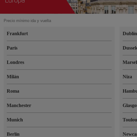
Precio mínimo ida y vuelta
Frankfurt
Dublí
París
Dussel
Londres
Marsel
Milán
Niza
Roma
Hambu
Manchester
Glasg
Munich
Toulou
Berlín
Newcas