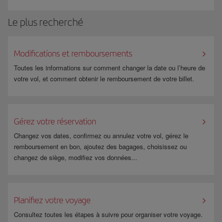
cette réservation sera considérée comme volontaire et son coût ne sera
• Vous voyagez avec des animaux en cabine.
pas remboursable.
Le plus recherché
• Vous prenez un médicament susceptible d'empêcher le respect de ces
conditions.
Modifications et remboursements
Pour plus d'informations, consultez la page de
Réservation de siège
Toutes les informations sur comment changer la date ou l’heure de
anticipée
.
votre vol, et comment obtenir le remboursement de votre billet.
Gérez votre réservation
Changez vos dates, confirmez ou annulez votre vol, gérez le
remboursement en bon, ajoutez des bagages, choisissez ou
changez de siège, modifiez vos données...
Planifiez votre voyage
Consultez toutes les étapes à suivre pour organiser votre voyage.