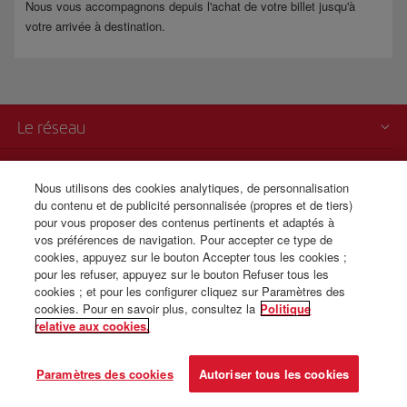
Nous vous accompagnons depuis l'achat de votre billet jusqu'à
votre arrivée à destination.
Le réseau
Informations importantes
Nous utilisons des cookies analytiques, de personnalisation
du contenu et de publicité personnalisée (propres et de tiers)
Iberia c'est aussi
pour vous proposer des contenus pertinents et adaptés à
vos préférences de navigation. Pour accepter ce type de
cookies, appuyez sur le bouton Accepter tous les cookies ;
Transparence
pour les refuser, appuyez sur le bouton Refuser tous les
cookies ; et pour les configurer cliquez sur Paramètres des
Vente para téléphone
cookies. Pour en savoir plus, consultez la
Politique
relative aux cookies.
© Iberia 2026
Paramètres des cookies
Autoriser tous les cookies