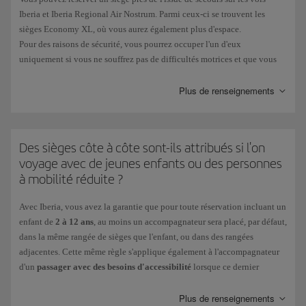
Iberia et Iberia Regional Air Nostrum. Parmi ceux-ci se trouvent les
sièges Economy XL, où vous aurez également plus d'espace.
Pour des raisons de sécurité, vous pourrez occuper l'un d'eux
uniquement si vous ne souffrez pas de difficultés motrices et que vous
comprenez les consignes liées à la sécurité (écrites et orales, en espagnol
ou en anglais).
Plus de renseignements
Vous devrez avoir plus de 12 ans, disposer de la force nécessaire pour
pouvoir actionner la porte d'issue de secours et être disposée à aider si la
situation l'exige.
Des sièges côte à côte sont-ils attribués si l'on
Il est impossible de
réserver ou occuper un
siège d'urgence
si :
voyage avec de jeunes enfants ou des personnes
à mobilité réduite ?
• De par votre stature, votre complexion physique, votre âge ou votre
maladie, vous éprouvez des difficultés à vous déplacer rapidement.
Avec Iberia, vous avez la garantie que pour toute réservation incluant un
enfant de
2 à 12 ans
, au moins un accompagnateur sera placé, par défaut,
• Vous avez besoin d'une rallonge de ceinture de sécurité.
dans la même rangée de sièges que l'enfant, ou dans des rangées
adjacentes. Cette même règle s'applique également à l'accompagnateur
• Vous êtes dans un état de grossesse avancée.
d'un
passager avec des besoins d'accessibilité
lorsque ce dernier
• Vous voyagez avec d'autres personnes à votre charge, qui pourraient
s'identifie comme tel en effectuant sa réservation.
avoir besoin de votre aide en cas d'urgence.
Si vous sélectionnez des sièges qui entraînent un coût supplémentaire,
Plus de renseignements