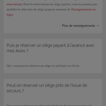
réservations
. Pour les réservations de siège payées, vous ne pourrez pas
modifier la sélection de siège jusqu'au moment de l'
Enregistrement en
ligne
.
Si les conditions du tarif de votre billet aérien vous permettent
Plus de renseignements
d'effectuer des changements, et que vous décidez de changer de vol,
vous pourrez sélectionner un siège équivalent pour le nouveau vol. Pour
les réservations anticipées de siège payantes, si un siège équivalent n'est
pas disponible ou si vous changez pour un siège au prix inférieur, la
Puis-je réserver un siège payant à l'avance avec
somme supplémentaire payée ne sera pas remboursée. Si le prix du siège
mes Avios ?
sélectionné pour le nouveau vol supérieur, vous devrez payer la
différence. Les remboursements des réservations de sièges payantes ne
sont disponibles que dans certaines circonstances. Consultez la page de
Oui, vous pouvez réserver un siège en utilisant vos Avios.
Réservation anticipée de sièges
.
Peut-on réserver un siège près de l'issue de
secours ?
Vous pouvez réserver un siège près de l'issue de secours sur les vols