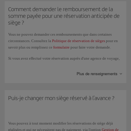
Comment demander le remboursement de la
somme payée pour une réservation anticipée de
siège ?
Vous ne pouvez demander ces remboursements que dans certaines
circonstances. Consultez la
Politique de réservation de sièges
pour en
savoir plus ou remplissez ce
formulaire
pour faire votre demande.
Si vous avez effectué votre réservation auprès d'une agence de voyage,
vous devrez traiter les demandes de remboursement via ce point de
vente, et ne pourrez pas les réaliser dans les aéroports ou à bord des
Plus de renseignements
avions.
Le délai maximum de demande de remboursement est de 14 jours après
la date du dernier vol de votre itinéraire et toujours sur le même moyen
de paiement avec lequel vous avez payé la réservation de siège
Puis-je changer mon siège réservé à l'avance ?
anticipée.
Vous pouvez à tout moment modifier les réservations de siège déjà
réalisées et qui ne nécessitent pas de paiement, via l'option
Gestion de