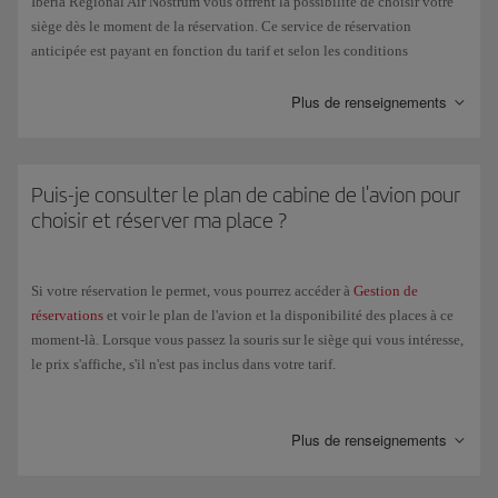
Iberia Regional Air Nostrum vous offrent la possibilité de choisir votre
siège dès le moment de la réservation. Ce service de réservation
anticipée est payant en fonction du tarif et selon les conditions
consultables sur la page de
Réservation de siège anticipée
.
Plus de renseignements
Si votre billet ne vous permet pas de sélectionner un siège sans coût
supplémentaire, il vous sera attribué de manière aléatoire au moment de
l’enregistrement (24 heures avant le départ du vol). Chaque fois que ce
sera possible et si des sièges sont disponibles côte à côte, nous
Puis-je consulter le plan de cabine de l'avion pour
essaierons d'installer tous les clients d'une même réservation à côté les
choisir et réserver ma place ?
uns des autres.
Si vous avez déjà émis votre billet, vous pouvez consulter les conditions
Si votre réservation le permet, vous pourrez accéder à
Gestion de
et réserver votre siège dans la rubrique
Gestion de réservations
et dans
réservations
et voir le plan de l'avion et la disponibilité des places à ce
Enregistrement en ligne
.
moment-là. Lorsque vous passez la souris sur le siège qui vous intéresse,
le prix s'affiche, s'il n'est pas inclus dans votre tarif.
Vous pouvez à tout moment modifier les réservations de siège déjà
réalisées et qui ne nécessitent pas de paiement, via l'option
Gestion de
Consultez la page de
Réservation de siège anticipée
pour réserver.
réservations
. Pour les réservations de siège payées, vous ne pourrez pas
Plus de renseignements
modifier la sélection de siège jusqu'au moment de l'
Enregistrement en
ligne
.