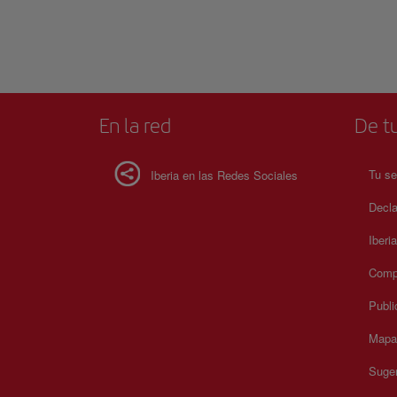
En la red
De tu
Tu se
Iberia en las Redes Sociales
Decla
Iberi
Compr
Publi
Mapa 
Suger