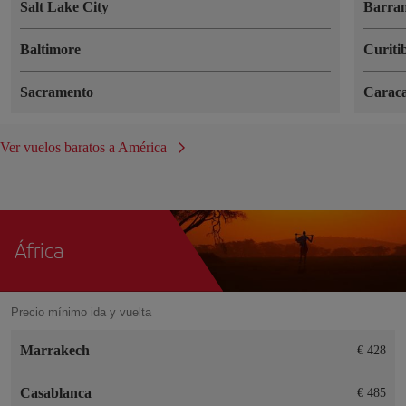
Salt Lake City
Barran
Baltimore
Curiti
Sacramento
Carac
Ver vuelos baratos a América
África
Precio mínimo ida y vuelta
Marrakech
€ 428
Casablanca
€ 485