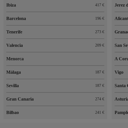
Ibiza
Jerez 
417 €
Barcelona
Alican
196 €
Tenerife
Grana
273 €
Valencia
San Se
209 €
Menorca
A Cor
Málaga
Vigo
187 €
Sevilla
Santa 
187 €
Gran Canaria
Asturi
274 €
Bilbao
Pampl
241 €