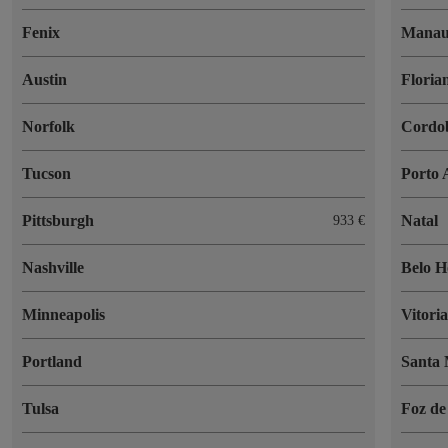
Fenix
Manau
Austin
Floria
Norfolk
Cordo
Tucson
Porto 
Pittsburgh
Natal
933 €
Nashville
Belo H
Minneapolis
Vitori
Portland
Santa
Tulsa
Foz de