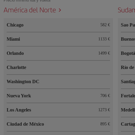
Precio mínimo ida y vuelta
América del Norte
Sudam
Chicago
Sao Pa
582 €
Miami
Buenos
1133 €
Orlando
Bogot
1499 €
Charlotte
Río de
Washington DC
Santia
Nueva York
Fortal
706 €
Los Angeles
Medell
1273 €
Ciudad de México
Cartag
895 €