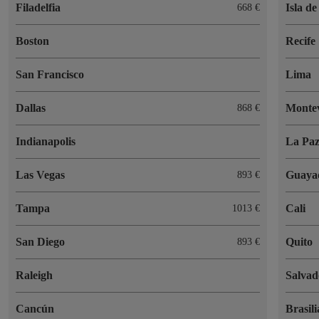
Filadelfia
Isla d
668 €
Boston
Recife
San Francisco
Lima
Dallas
Monte
868 €
Indianapolis
La Pa
Las Vegas
Guaya
893 €
Tampa
Cali
1013 €
San Diego
Quito
893 €
Raleigh
Salvad
Cancún
Brasili