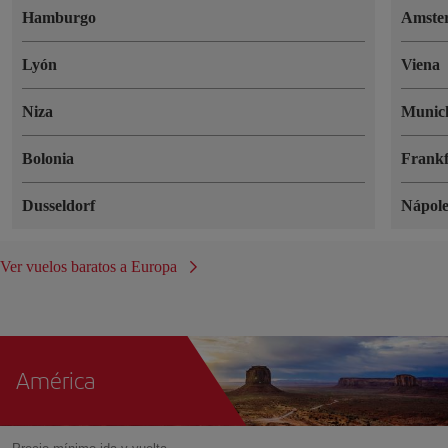
Hamburgo
Amste
Lyón
Viena
Niza
Munic
Bolonia
Frankf
Dusseldorf
Nápole
Ver vuelos baratos a Europa
América