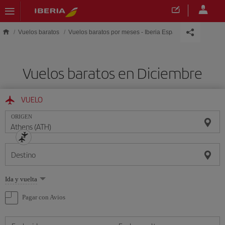
Saltar al contenido principal
Vuelos baratos
Vuelos baratos por meses - Iberia España
Vuelos baratos en Diciembre
VUELO
ORIGEN
Destino
Seleccione
Ida y vuelta
una
opción
Pagar con Avios