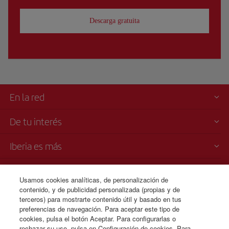
Descarga gratuita
En la red
De tu interés
Iberia es más
Transparencia
Usamos cookies analíticas, de personalización de
contenido, y de publicidad personalizada (propias y de
Venta telefónica
terceros) para mostrarte contenido útil y basado en tus
+353 01 436 0807
preferencias de navegación. Para aceptar este tipo de
cookies, pulsa el botón Aceptar. Para configurarlas o
Lunes a domingo 00:00 - 24:00 horas ( español e inglés).
rechazar su uso, pulsa en Configuración de cookies. Para