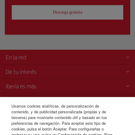
Descarga gratuita
En la red
De tu interés
Iberia es más
Transparencia
Usamos cookies analíticas, de personalización de
contenido, y de publicidad personalizada (propias y de
Venta telefónica
terceros) para mostrarte contenido útil y basado en tus
+353 01 436 0807
preferencias de navegación. Para aceptar este tipo de
cookies, pulsa el botón Aceptar. Para configurarlas o
Lunes a domingo 00:00 - 24:00 horas ( español e inglés).
rechazar su uso, pulsa en Configuración de cookies. Para