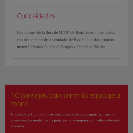
Curiosidades
Los aviones de la flota de MD-87 de Iberia fueron bautizados
con los nombres de las ciudades de España. Los dos primeros
fueron llamados Ciudad de Burgos y Ciudad de Toledo.
10 consejos para tener tu equipaje a
mano
Conoce qué tipo de bultos son considerados equipaje de mano y
cómo puedes modificarlos para que te acompañen en cabina durante
el vuelo.