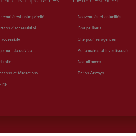
rmations importantes
Iberia c'est aussi
 sécurité est notre priorité
Nouveautés et actualités
ration d’accessibilité
Groupe Iberia
a accessible
Site pour les agences
gement de service
Actionnaires et investisseurs
du site
Nos alliances
stions et félicitations
British Airways
ilité