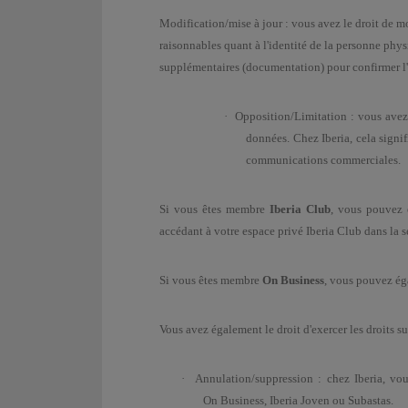
Modification/mise à jour : vous avez le droit de mo
raisonnables quant à l'identité de la personne phys
supplémentaires (documentation) pour confirmer l'
·
Opposition/Limitation :
v
ous avez
données. Chez Iberia, cela sign
communications commerciales.
Si vous êtes membre
Iberia Club
, vous pouvez e
accédant à votre espace privé Iberia Club dans la se
Si vous êtes membre
On Business
, vous pouvez éga
Vous avez également le droit d'exercer les droits su
·
Annulation/suppression : chez Iberia, vo
On Business, Iberia Joven ou Subastas.