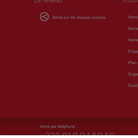
Le réseau
Info
Votre
Iberia sur les réseaux sociaux
Décla
Iberi
Enga
Plan 
Sugge
Durab
Vente par téléphone
+221 818 04 50 50