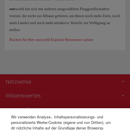
one
world hat sich mit anderen ausgewählten Fluggesellschaften
vereint, die nicht zur Allianz gehören, um Ihnen noch mehr Ziele, noch
mehr Länder und noch mehr attraktive Vorteile zur Verfügung zu
stellen.
Buchen Sie Ihre oneworld Explorer Reiseroute online
Netzwerke
Wissenswertes
Kommunikation
Wir verwenden Analyse-, Inhaltspersonalisierungs- und
personalisierte Werbe-Cookies (eigene und von Dritten), um
Transparenz
dir nützliche Inhalte auf der Grundlage deiner Browsing-