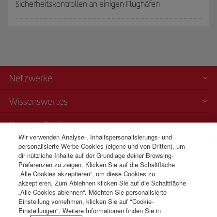
Sicherheitskontrollen an einigen Flughäfen
Netzwerke
Wissenswertes
Kommunikation
Wir verwenden Analyse-, Inhaltspersonalisierungs- und
personalisierte Werbe-Cookies (eigene und von Dritten), um
Transparenz
dir nützliche Inhalte auf der Grundlage deiner Browsing-
Präferenzen zu zeigen. Klicken Sie auf die Schaltfläche
Telefonverkauf
„Alle Cookies akzeptieren“, um diese Cookies zu
+43 01 79 56 77 22
akzeptieren. Zum Ablehnen klicken Sie auf die Schaltfläche
„Alle Cookies ablehnen“. Möchten Sie personalisierte
Montag bis Sonntag 09:00 - 20:00 Uhr (Deutsch). Montag bis
Einstellung vornehmen, klicken Sie auf "Cookie-
Sonntag 00:00 - 24:00 Uhr (Englisch und Spanisch).
Einstellungen". Weitere Informationen finden Sie in