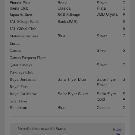
Finnair Plus
Basic
Silver
Gold
Iberia Club
Clasica
Plata
Oro
JMB Crystal
Japan Airlines
JMB Mileage
JGC Sa
JAL Misage Bank
Bank (JMB)
JMB Sa
JAL Glibal Club
JGC Cr
Blue
Silver
Gold
Malaysia Airlines
Enrich
Silver
Gold
Qantas
Qantas Frequent Flyer
Silver
Gold
Qatar Airways
Privilege Club
Safar Flyer Blue
Safar Flyer
Safar 
Royal Jordanian
Silver
Royal Plus
Safar Flyer Silver
Safar Flyer
Safar F
Royal Air Maroc
Gold
Ambas
Safar Flyer
SriLankan
Blue
Classic
Gold
Vorteile des oneworld-Status
Ruby