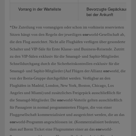
Vorrang in der Warteliste
Bevorzugte Gepäckausliefe
bei der Ankunft
*Die Zuteilung von vorrangigen oder schon im vorhinein reservierten
Sitzen hängt von den Regeln der jeweiligen
one
world-Gesellschaft ab,
die den Flug ausrichtet. Nicht alle Flughäfen verfügen über gesonderte
Schalter und VIP-Säle für Erste Klasse- und Business-Reisende. Zutritt
zu den VIP-Sälen exklusiv für die Smaragd- und Saphir-Mitglieder.
Schnelldurchgang durch die Sicherheitskontrollen exklusiv für die
Smaragd- und Saphir-Mitglieder (Auf Flügen der Allianz
one
world, die
von der Iberia-Gruppe durchgeführt werden. Verfügbar an den
Flughäfen in Madrid, London, New York, Boston, Chicago, Los
Angeles und Miami) und zusätzliches Freigepäck ausschließlich für
die Smaragd-Mitglieder. Die
one
world-Vorteile gelten ausschließlich
für Passagiere in normal programmierten Flügen, die von einer
Fluggesellschaft kommerzialisiert und ausgerichtet werden, die an das
one
world-Programm angeschlossen ist. (Kommerzialisiert bedeutet,
dass auf Ihrem Ticket eine Flugnummer einer an das
one
world-