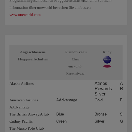
Programm angeschlossenen Fluggesellschaft erscheint. Für mehr
Information über
one
world besuchen Sie am besten
www.oneworld.com
.
Angeschlossene
Grundniveau
Ruby
Sa
Fluggesellschaften
Ohne
one
world-
Kartenniveau
Atmos
Atmo
Alaska Airlines
Rewards
Rewar
Silver
AAdvantage
Gold
Platin
American Airlines
AAdvantage
Blue
Bronze
Silver
The British AirwaysClub
Green
Silver
Gold
Cathay Pacific
The Marco Polo Club