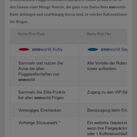
den Genuss einer Menge Vorteile, die ganz vom Status Ihrer
one
world-
Karte abhängen und unabhängig davon sind, in welcher Kabinenklasse
Sie fliegen.
Iberia Plus Plata
Iberia Plus Oro
Sammeln und nutzen Sie
Alle Vorteile der Rubin-Klas
Avios bei allen
sowie außerdem:
Fluggesellschaften von
one
world
Sammeln Sie Elite-Punkte
Zugang zu den VIP-Sälen
bei allen
one
world-Flügen
Vorrangiges Einchecken
Bevorzugung beim Einsteig
Vorherige Sitzauswahl *
Ein weiteres Gepäckstück,
wenn ihre Freigepäckmenge
oder 1 Koffereinschließt