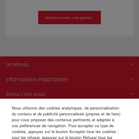
Inscrivez-vous, c'est gratuit !
Le réseau
Informations importantes
Iberia c'est aussi
Nous utilisons des cookies analytiques, de personnalisation
Transparence
du contenu et de publicité personnalisée (propres et de tiers)
pour vous proposer des contenus pertinents et adaptés à
Vente par téléphone
vos préférences de navigation. Pour accepter ce type de
+32 0 2 585 51 98
cookies, appuyez sur le bouton Accepter tous les cookies ;
pour les refuser, appuyez sur le bouton Refuser tous les