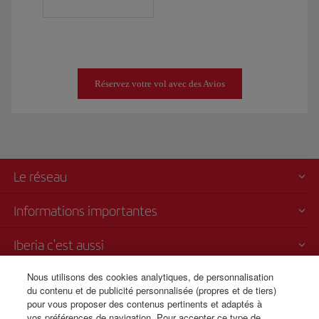
Réservez votre vol avec des Avios
Le réseau
Informations importantes
Iberia c'est aussi
Nous utilisons des cookies analytiques, de personnalisation
Transparence
du contenu et de publicité personnalisée (propres et de tiers)
pour vous proposer des contenus pertinents et adaptés à
Vente par téléphone
vos préférences de navigation. Pour accepter ce type de