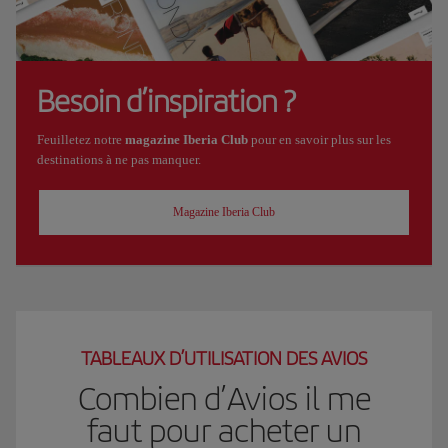
Besoin d’inspiration ?
Feuilletez notre
magazine Iberia Club
pour en savoir plus sur les
destinations à ne pas manquer.
Magazine Iberia Club
TABLEAUX D’UTILISATION DES AVIOS
Combien d’Avios il me
faut pour acheter un