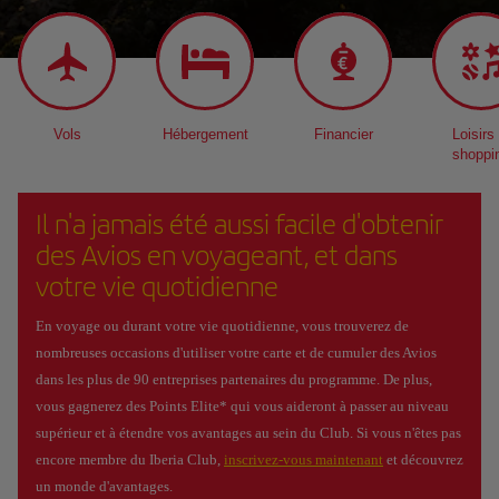
Vols
Hébergement
Financier
Loisirs 
shoppi
Il n'a jamais été aussi facile d'obtenir
des Avios en voyageant, et dans
votre vie quotidienne
En voyage ou durant votre vie quotidienne, vous trouverez de
nombreuses occasions d'utiliser votre carte et de cumuler des Avios
dans les plus de 90 entreprises partenaires du programme. De plus,
vous gagnerez des Points Elite* qui vous aideront à passer au niveau
supérieur et à étendre vos avantages au sein du Club. Si vous n'êtes pas
encore membre du Iberia Club,
inscrivez-vous maintenant
et découvrez
un monde d'avantages.