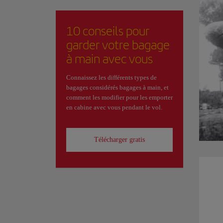
10 conseils pour
garder votre bagage
à main avec vous
Connaissez les différents types de
bagages considérés bagages à main, et
comment les modifier pour les emporter
en cabine avec vous pendant le vol.
Télécharger gratis