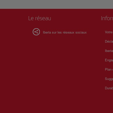
Le réseau
Info
Votre
Iberia sur les réseaux sociaux
Décla
Iberi
Enga
Plan 
Sugge
Durab