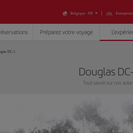
Belgique - FR
Enterprise
réservations
Préparez votre voyage
L’expérie
glas DC-1
Douglas DC
Tout savoir sur nos avio