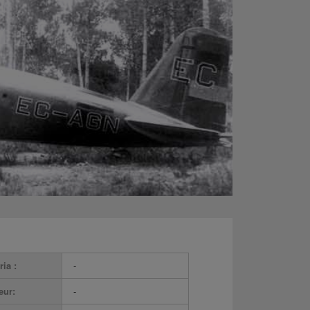
ria :
-
eur:
-