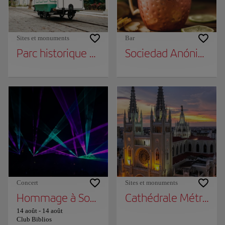
Sites et monuments
Bar
Parc historique de Guayaquil
Sociedad Anónima
Concert
Sites et monuments
Hommage à Soda Stereo « Ecos »
Cathédrale Métropol
14 août
-
14 août
Club Biblios