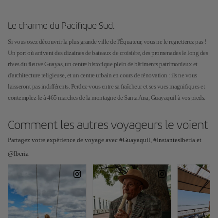
Le charme du Pacifique Sud.
Si vous osez découvrir la plus grande ville de l'Équateur, vous ne le regretterez pas !
Un port où arrivent des dizaines de bateaux de croisière, des promenades le long des
rives du fleuve Guayas, un centre historique plein de bâtiments patrimoniaux et
d'architecture religieuse, et un centre urbain en cours de rénovation : ils ne vous
laisseront pas indifférents. Perdez-vous entre sa fraîcheur et ses vues magnifiques et
contemplez-le à 465 marches de la montagne de Santa Ana, Guayaquil à vos pieds.
Comment les autres voyageurs le voient
Partagez votre expérience de voyage avec #Guayaquil, #InstantesIberia et
@Iberia