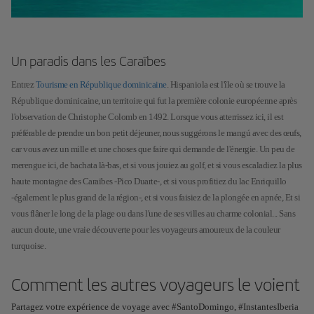
Un paradis dans les Caraïbes
Entrez
Tourisme en République dominicaine
. Hispaniola est l'île où se trouve la
République dominicaine, un territoire qui fut la première colonie européenne après
l'observation de Christophe Colomb en 1492. Lorsque vous atterrissez ici, il est
préférable de prendre un bon petit déjeuner, nous suggérons le mangú avec des œufs,
car vous avez un mille et une choses que faire qui demande de l'énergie. Un peu de
merengue ici, de bachata là-bas, et si vous jouiez au golf, et si vous escaladiez la plus
haute montagne des Caraïbes -Pico Duarte-, et si vous profitiez du lac Enriquillo
-également le plus grand de la région-, et si vous faisiez de la plongée en apnée, Et si
vous flâner le long de la plage ou dans l'une de ses villes au charme colonial... Sans
aucun doute, une vraie découverte pour les voyageurs amoureux de la couleur
turquoise.
Comment les autres voyageurs le voient
Partagez votre expérience de voyage avec #SantoDomingo, #InstantesIberia