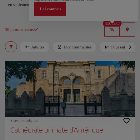
– en seulement deux étapes et téléchargeable sur Google Maps.
J'ai compris
NOUVEAU
30 jours suivants
Adultes
Incontournables
Pour enfants
Sites historiques
Cathédrale primate d'Amérique