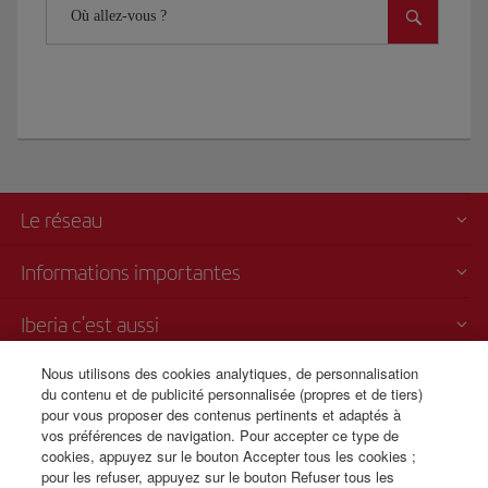
Où allez-vous ?
Le réseau
Informations importantes
Iberia c'est aussi
Nous utilisons des cookies analytiques, de personnalisation
Transparence
du contenu et de publicité personnalisée (propres et de tiers)
pour vous proposer des contenus pertinents et adaptés à
Vente par téléphone
vos préférences de navigation. Pour accepter ce type de
+32 0 2 585 51 98
cookies, appuyez sur le bouton Accepter tous les cookies ;
pour les refuser, appuyez sur le bouton Refuser tous les